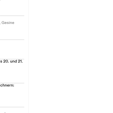
, Gesine
s 20. und 21.
echnern: