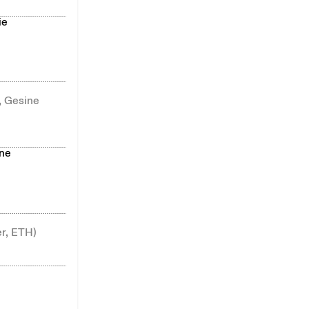
ie
, Gesine
ine
er, ETH)