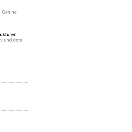
, Gesine
rukturen
hiv und dem