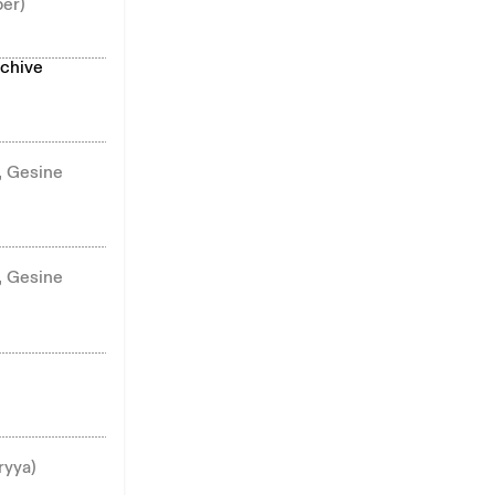
ber)
rchive
, Gesine
, Gesine
ryya)