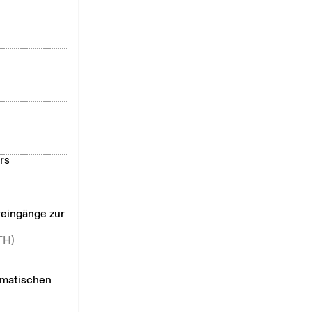
rs
reingänge zur
TH)
ematischen