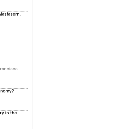
lasfasern.
Francisca
conomy?
y in the