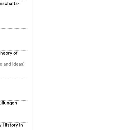
nschafts-
Theory of
e and Ideas)
üllungen
 History in