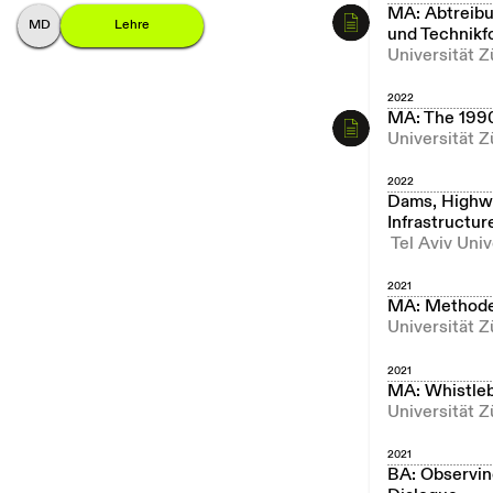
MA: Abtreibu
M
onika
D
ommann
Lehre
und Technikf
Universität Z
2022
MA: The 1990s
Universität 
2022
Dams, Highway
Infrastructur
Tel Aviv Univ
2021
MA: Methode
Universität Z
2021
MA: Whistleb
Universität Z
2021
BA: Observin