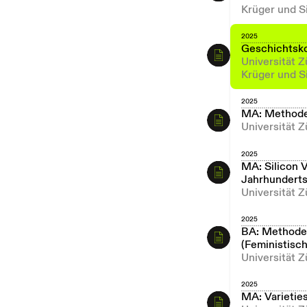
Krüger und S
2025
Geschichtsk
Universität 
Krüger und S
2025
MA: Methode
Universität Z
2025
MA: Silicon V
Jahrhundert
Universität Z
2025
BA: Methoden
(Feministisc
Universität Z
2025
MA: Varietie