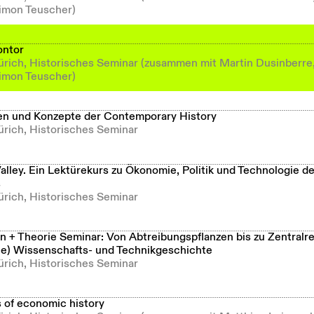
imon Teuscher)
ontor
Zürich, Historisches Seminar (zusammen mit Martin Dusinberre
imon Teuscher)
n und Konzepte der Contemporary History
ürich, Historisches Seminar
alley. Ein Lektürekurs zu Ökonomie, Politik und Technologie de
s
ürich, Historisches Seminar
 + Theorie Seminar: Von Abtreibungspflanzen bis zu Zentralr
he) Wissenschafts- und Technikgeschichte
ürich, Historisches Seminar
s of economic history