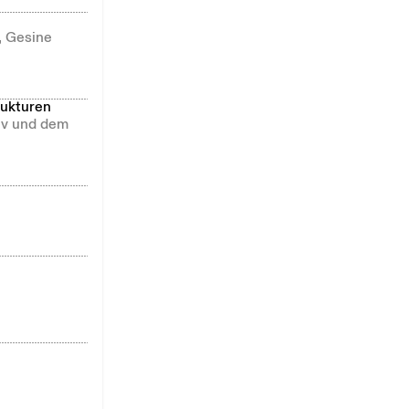
, Gesine
rukturen
hiv und dem