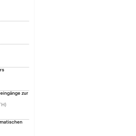
rs
reingänge zur
TH)
ematischen