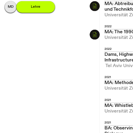
MA: Abtreibu
M
onika
D
ommann
Lehre
und Technikf
Universität Z
2022
MA: The 1990s
Universität 
2022
Dams, Highway
Infrastructur
Tel Aviv Univ
2021
MA: Methode
Universität Z
2021
MA: Whistleb
Universität Z
2021
BA: Observin