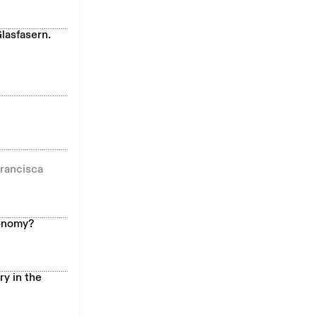
lasfasern.
Francisca
conomy?
y in the