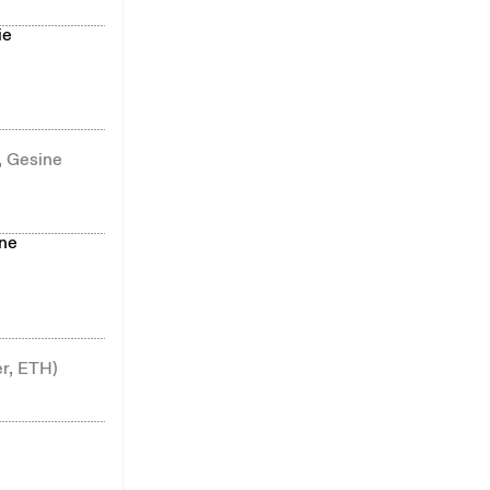
ie
, Gesine
ine
er, ETH)