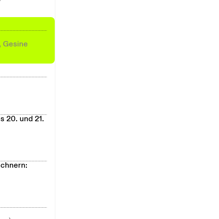
, Gesine
s 20. und 21.
echnern: