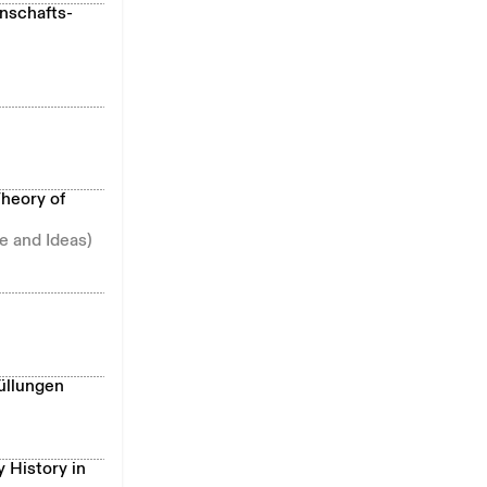
nschafts-
Theory of
e and Ideas)
üllungen
 History in