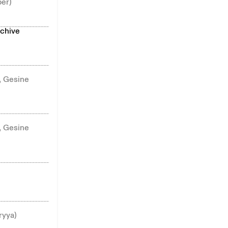
ber)
rchive
, Gesine
, Gesine
ryya)