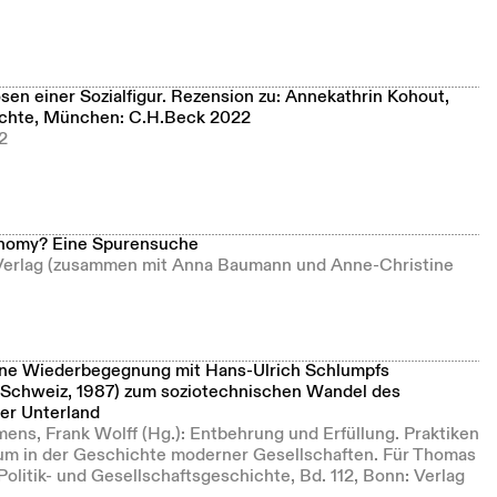
n einer Sozialfigur. Rezension zu: Annekathrin Kohout,
ichte, München: C.H.Beck 2022
2
onomy? Eine Spurensuche
 Verlag (zusammen mit Anna Baumann und Anne-Christine
ine Wiederbegegnung mit Hans-Ulrich Schlumpfs
Schweiz, 1987) zum soziotechnischen Wandel des
her Unterland
emens, Frank Wolff (Hg.): Entbehrung und Erfüllung. Praktiken
um in der Geschichte moderner Gesellschaften. Für Thomas
litik- und Gesellschaftsgeschichte, Bd. 112, Bonn: Verlag