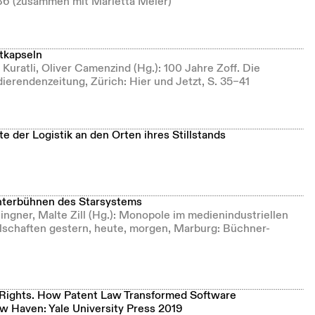
–86 (zusammen mit Marietta Meier)
tkapseln
Kuratli, Oliver Camenzind (Hg.): 100 Jahre Zoff. Die
erendenzeitung, Zürich: Hier und Jetzt, S. 35–41
e der Logistik an den Orten ihres Stillstands
Hinterbühnen des Starsystems
lingner, Malte Zill (Hg.): Monopole im medienindustriellen
schaften gestern, heute, morgen, Marburg: Büchner-
 Rights. How Patent Law Transformed Software
 Haven: Yale University Press 2019