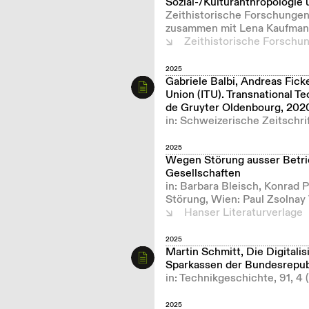
Sozial-/Kulturanthropologie
Zeithistorische Forschungen
zusammen mit Lena Kaufman
Zeithistorische Forschu
2025
Gabriele Balbi, Andreas Fick
Union (ITU). Transnational T
de Gruyter Oldenbourg, 202
in: Schweizerische Zeitschrif
2025
Wegen Störung ausser Betri
Gesellschaften
in: Barbara Bleisch, Konrad 
Störung, Wien: Paul Zsolnay
Hanser Literaturverlage
2025
Martin Schmitt, Die Digitali
Sparkassen der Bundesrepubl
in: Technikgeschichte, 91, 4
2025