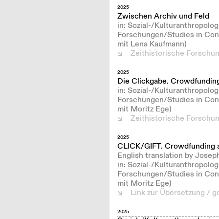
2025
Zwischen Archiv und Feld
in: Sozial-/Kulturanthropolo
Forschungen/Studies in Cont
mit Lena Kaufmann)
Zeithistorische Forschu
2025
Die Clickgabe. Crowdfunding 
in: Sozial-/Kulturanthropolo
Forschungen/Studies in Cont
mit Moritz Ege)
Zeithistorische Forschu
2025
CLICK/GIFT. Crowdfunding as
English translation by Josep
in: Sozial-/Kulturanthropolo
Forschungen/Studies in Cont
mit Moritz Ege)
Link zur Übersetzung / go
2025