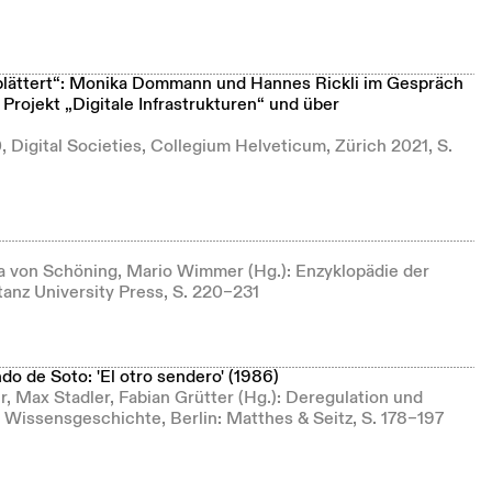
blättert“: Monika Dommann und Hannes Rickli im Gespräch
 Projekt „Digitale Infrastrukturen“ und über
 Digital Societies, Collegium Helveticum, Zürich 2021, S.
ia von Schöning, Mario Wimmer (Hg.): Enzyklopädie der
anz University Press, S. 220–231
o de Soto: 'El otro sendero' (1986)
r, Max Stadler, Fabian Grütter (Hg.): Deregulation und
e Wissensgeschichte, Berlin: Matthes & Seitz, S. 178–197