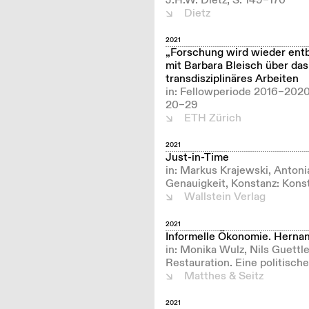
J.H.W. Dietz, S. 149–170
Dietz
2021
„Forschung wird wieder ent
mit Barbara Bleisch über das
transdisziplinäres Arbeiten
in: Fellowperiode 2016–2020,
20–29
ETH Zürich
2021
Just-in-Time
in: Markus Krajewski, Anton
Genauigkeit, Konstanz: Konst
Wallstein Verlag
2021
Informelle Ökonomie. Hernand
in: Monika Wulz, Nils Guettle
Restauration. Eine politisch
Matthes & Seitz
2021