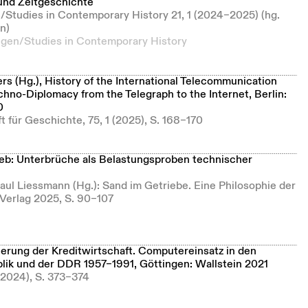
 und Zeitgeschichte
/Studies in Contemporary History 21, 1 (2024–2025) (hg.
n)
ngen/Studies in Contemporary History
ers (Hg.), History of the International Telecommunication
echno-Diplomacy from the Telegraph to the Internet, Berlin:
0
t für Geschichte, 75, 1 (2025), S. 168–170
eb: Unterbrüche als Belastungsproben technischer
Paul Liessmann (Hg.): Sand im Getriebe. Eine Philosophie der
 Verlag 2025, S. 90–107
sierung der Kreditwirtschaft. Computereinsatz in den
ik und der DDR 1957–1991, Göttingen: Wallstein 2021
 (2024), S. 373–374