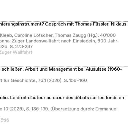
nierungsinstrument? Gespräch mit Thomas Füssler, Niklaus
 Kleeb, Caroline Lötscher, Thomas Zaugg (Hg.): 40'000
nna: Zuger Landeswallfahrt nach Einsiedeln, 600-Jahr-
026, S. 273-287
Zuger Wallfahrt
n schließen. Arbeit und Management bei Alusuisse (1960–
t für Geschichte, 76,1 (2026), S. 158–160
‑folio. Le droit d’auteur au cœur des débats sur les fonds en
ie 10 (2026), S. 136-139. (Übersetzung durch: Emmanuel
15ti6