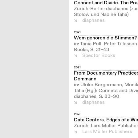
Connect and Divide. The Pra
Zürich-Berlin: diaphanes (z
Stolow und Nadine Taha)
diaphanes
2021
Wem gehören die Stimmen?
in: Tania Prill, Peter Tilles
Books, S. 31–43
Spector Books
2021
From Documentary Practices 
Dommann
in: Ulrike Bergermann, Moni
Taha (Hg.): Connect and Divi
diaphanes, S. 83–90
diaphanes
2020
Data Centers. Edges of a Wi
Zürich: Lars Müller Publish
Lars Müller Publishers