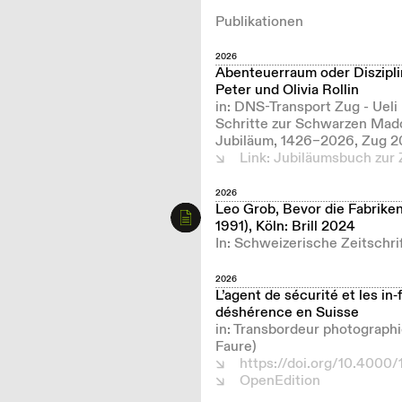
Publikationen
2026
Abenteuerraum oder Diszipli
Peter und Olivia Rollin
in: DNS-Transport Zug - Ueli
Schritte zur Schwarzen Mado
Jubiläum, 1426–2026, Zug 2
Link: Jubiläumsbuch zur 
2026
Leo Grob, Bevor die Fabrike
1991), Köln: Brill 2024
In: Schweizerische Zeitschrif
2026
L’agent de sécurité et les in
déshérence en Suisse
in: Transbordeur photograph
Faure)
https://doi.org/10.4000/
OpenEdition