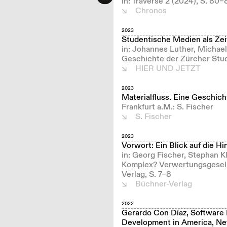
in: Traverse 2 (2024), S. 80
Chronos
2023
Studentische Medien als Zei
in: Johannes Luther, Michael 
Geschichte der Zürcher Studi
HIER UND JETZT
2023
Materialfluss. Eine Geschicht
Frankfurt a.M.: S. Fischer
S. Fischer
2023
Vorwort: Ein Blick auf die 
in: Georg Fischer, Stephan K
Komplex? Verwertungsgesell
Verlag, S. 7–8
Büchner-Verlag
2022
Gerardo Con Díaz, Software
Development in America, New