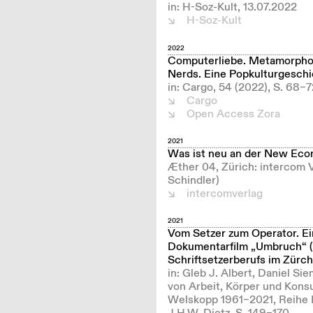
in: H-Soz-Kult, 13.07.2022
H-Soz-Kult
2022
Computerliebe. Metamorphose
Nerds. Eine Popkulturgesch
in: Cargo, 54 (2022), S. 68–7
Cargo
Open Access Zora
2021
Was ist neu an der New Ec
Æther 04, Zürich: intercom
Schindler)
intercomverlag
2021
Vom Setzer zum Operator. E
Dokumentarfilm „Umbruch“ (
Schriftsetzerberufs im Zürc
in: Gleb J. Albert, Daniel Si
von Arbeit, Körper und Kons
Welskopp 1961–2021, Reihe Po