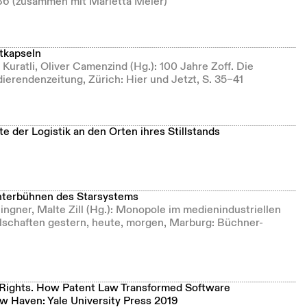
–86 (zusammen mit Marietta Meier)
tkapseln
Kuratli, Oliver Camenzind (Hg.): 100 Jahre Zoff. Die
erendenzeitung, Zürich: Hier und Jetzt, S. 35–41
e der Logistik an den Orten ihres Stillstands
Hinterbühnen des Starsystems
lingner, Malte Zill (Hg.): Monopole im medienindustriellen
schaften gestern, heute, morgen, Marburg: Büchner-
 Rights. How Patent Law Transformed Software
 Haven: Yale University Press 2019