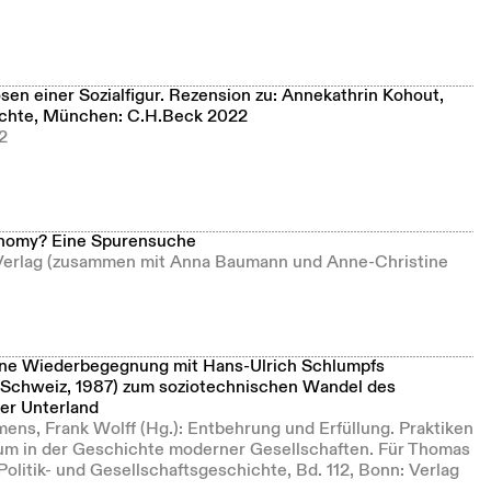
n einer Sozialfigur. Rezension zu: Annekathrin Kohout,
ichte, München: C.H.Beck 2022
2
onomy? Eine Spurensuche
 Verlag (zusammen mit Anna Baumann und Anne-Christine
ine Wiederbegegnung mit Hans-Ulrich Schlumpfs
Schweiz, 1987) zum soziotechnischen Wandel des
her Unterland
emens, Frank Wolff (Hg.): Entbehrung und Erfüllung. Praktiken
um in der Geschichte moderner Gesellschaften. Für Thomas
litik- und Gesellschaftsgeschichte, Bd. 112, Bonn: Verlag