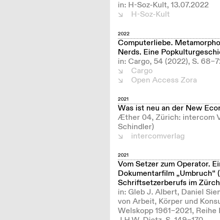
in: H-Soz-Kult, 13.07.2022
H-Soz-Kult
2022
Computerliebe. Metamorphose
Nerds. Eine Popkulturgesch
in: Cargo, 54 (2022), S. 68–7
Cargo
Open Access Zora
2021
Was ist neu an der New Ec
Æther 04, Zürich: intercom
Schindler)
intercomverlag
2021
Vom Setzer zum Operator. E
Dokumentarfilm „Umbruch“ (
Schriftsetzerberufs im Zürc
in: Gleb J. Albert, Daniel Si
von Arbeit, Körper und Kons
Welskopp 1961–2021, Reihe Po