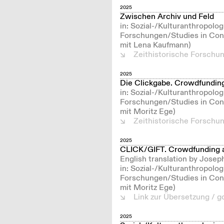
2025
Zwischen Archiv und Feld
in: Sozial-/Kulturanthropolo
Forschungen/Studies in Cont
mit Lena Kaufmann)
Zeithistorische Forschu
2025
Die Clickgabe. Crowdfunding 
in: Sozial-/Kulturanthropolo
Forschungen/Studies in Cont
mit Moritz Ege)
Zeithistorische Forschu
2025
CLICK/GIFT. Crowdfunding as
English translation by Josep
in: Sozial-/Kulturanthropolo
Forschungen/Studies in Cont
mit Moritz Ege)
Link zur Übersetzung / go
2025