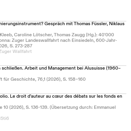
nierungsinstrument? Gespräch mit Thomas Füssler, Niklaus
 Kleeb, Caroline Lötscher, Thomas Zaugg (Hg.): 40'000
nna: Zuger Landeswallfahrt nach Einsiedeln, 600-Jahr-
026, S. 273-287
Zuger Wallfahrt
n schließen. Arbeit und Management bei Alusuisse (1960–
t für Geschichte, 76,1 (2026), S. 158–160
‑folio. Le droit d’auteur au cœur des débats sur les fonds en
ie 10 (2026), S. 136-139. (Übersetzung durch: Emmanuel
15ti6