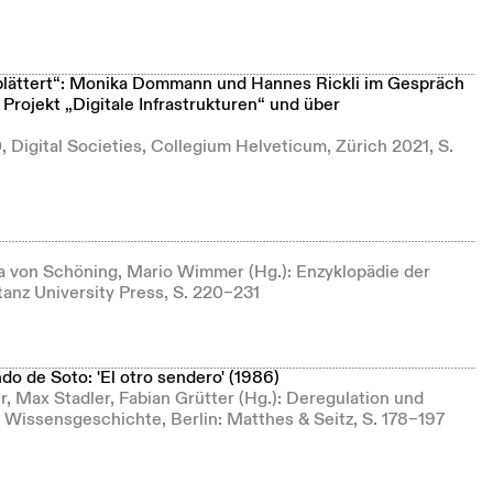
blättert“: Monika Dommann und Hannes Rickli im Gespräch
 Projekt „Digitale Infrastrukturen“ und über
 Digital Societies, Collegium Helveticum, Zürich 2021, S.
ia von Schöning, Mario Wimmer (Hg.): Enzyklopädie der
anz University Press, S. 220–231
o de Soto: 'El otro sendero' (1986)
r, Max Stadler, Fabian Grütter (Hg.): Deregulation und
e Wissensgeschichte, Berlin: Matthes & Seitz, S. 178–197