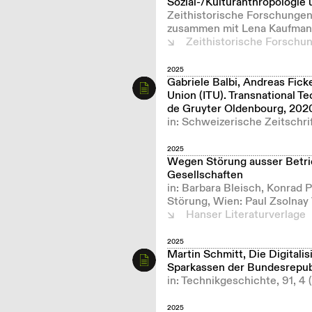
Sozial-/Kulturanthropologie
Zeithistorische Forschungen
zusammen mit Lena Kaufman
Zeithistorische Forschu
2025
Gabriele Balbi, Andreas Fick
Union (ITU). Transnational T
de Gruyter Oldenbourg, 202
in: Schweizerische Zeitschrif
2025
Wegen Störung ausser Betri
Gesellschaften
in: Barbara Bleisch, Konrad 
Störung, Wien: Paul Zsolnay
Hanser Literaturverlage
2025
Martin Schmitt, Die Digitali
Sparkassen der Bundesrepubl
in: Technikgeschichte, 91, 4
2025