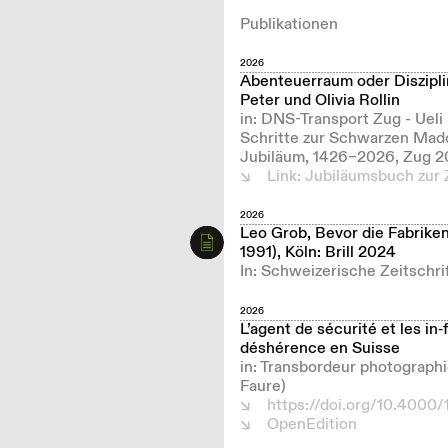
Publikationen
2026
Abenteuerraum oder Diszipli
Peter und Olivia Rollin
in: DNS-Transport Zug - Ueli
Schritte zur Schwarzen Mado
Jubiläum, 1426–2026, Zug 2
Link: Jubiläumsbuch zur 
2026
Leo Grob, Bevor die Fabrike
1991), Köln: Brill 2024
In: Schweizerische Zeitschrif
2026
L’agent de sécurité et les in
déshérence en Suisse
in: Transbordeur photograph
Faure)
https://doi.org/10.4000/
OpenEdition