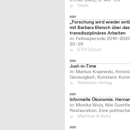
J.H.W. Dietz, S. 149–170
Dietz
2021
„Forschung wird wieder ent
mit Barbara Bleisch über das
transdisziplinäres Arbeiten
in: Fellowperiode 2016–2020,
20–29
ETH Zürich
2021
Just-in-Time
in: Markus Krajewski, Anton
Genauigkeit, Konstanz: Konst
Wallstein Verlag
2021
Informelle Ökonomie. Hernand
in: Monika Wulz, Nils Guettle
Restauration. Eine politisch
Matthes & Seitz
2021