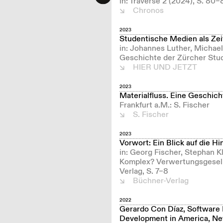
in: Traverse 2 (2024), S. 80
Chronos
2023
Studentische Medien als Zei
in: Johannes Luther, Michael 
Geschichte der Zürcher Studi
HIER UND JETZT
2023
Materialfluss. Eine Geschicht
Frankfurt a.M.: S. Fischer
S. Fischer
2023
Vorwort: Ein Blick auf die 
in: Georg Fischer, Stephan K
Komplex? Verwertungsgesell
Verlag, S. 7–8
Büchner-Verlag
2022
Gerardo Con Díaz, Software
Development in America, New