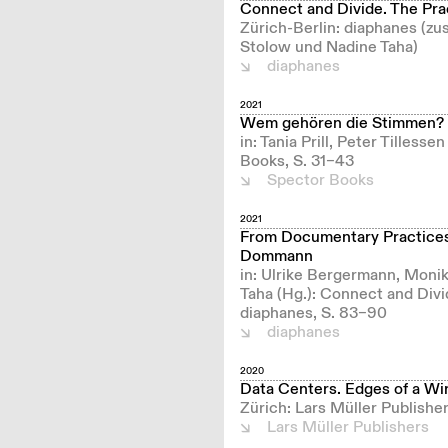
Connect and Divide. The Pra
Zürich-Berlin: diaphanes (z
Stolow und Nadine Taha)
diaphanes
2021
Wem gehören die Stimmen?
in: Tania Prill, Peter Tilles
Books, S. 31–43
Spector Books
2021
From Documentary Practices 
Dommann
in: Ulrike Bergermann, Moni
Taha (Hg.): Connect and Divi
diaphanes, S. 83–90
diaphanes
2020
Data Centers. Edges of a Wi
Zürich: Lars Müller Publish
Lars Müller Publishers