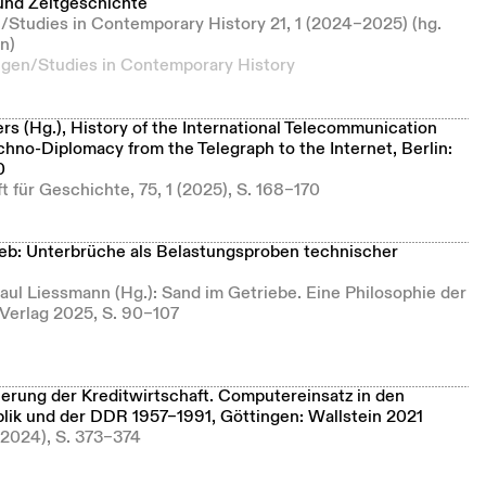
 und Zeitgeschichte
/Studies in Contemporary History 21, 1 (2024–2025) (hg.
n)
ngen/Studies in Contemporary History
ers (Hg.), History of the International Telecommunication
echno-Diplomacy from the Telegraph to the Internet, Berlin:
0
t für Geschichte, 75, 1 (2025), S. 168–170
eb: Unterbrüche als Belastungsproben technischer
Paul Liessmann (Hg.): Sand im Getriebe. Eine Philosophie der
 Verlag 2025, S. 90–107
sierung der Kreditwirtschaft. Computereinsatz in den
ik und der DDR 1957–1991, Göttingen: Wallstein 2021
 (2024), S. 373–374