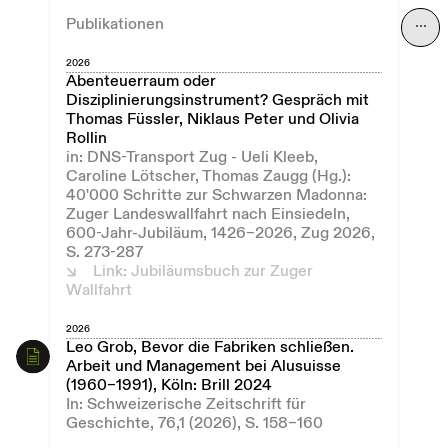
Publikationen
⋯
2026
Abenteuerraum oder
Disziplinierungsinstrument? Gespräch mit
Thomas Füssler, Niklaus Peter und Olivia
Rollin
in: DNS-Transport Zug - Ueli Kleeb,
Caroline Lötscher, Thomas Zaugg (Hg.):
40'000 Schritte zur Schwarzen Madonna:
Zuger Landeswallfahrt nach Einsiedeln,
600-Jahr-Jubiläum, 1426–2026, Zug 2026,
S. 273-287
Link: Jubiläumsbuch zur Zuger
Wallfahrt
2026
Leo Grob, Bevor die Fabriken schließen.
Arbeit und Management bei Alusuisse
(1960–1991), Köln: Brill 2024
In: Schweizerische Zeitschrift für
Geschichte, 76,1 (2026), S. 158–160