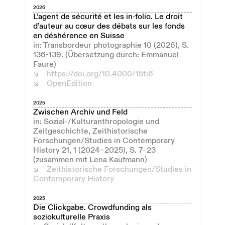
2026
L’agent de sécurité et les in‑folio. Le droit
d’auteur au cœur des débats sur les fonds
en déshérence en Suisse
in: Transbordeur photographie 10 (2026), S.
136-139. (Übersetzung durch: Emmanuel
Faure)
https://doi.org/10.4000/15ti6
OpenEdition
2025
Zwischen Archiv und Feld
in: Sozial-/Kulturanthropologie und
Zeitgeschichte, Zeithistorische
Forschungen/Studies in Contemporary
History 21, 1 (2024–2025), S. 7–23
(zusammen mit Lena Kaufmann)
Zeithistorische Forschungen/Studies in
Contemporary History
2025
Die Clickgabe. Crowdfunding als
soziokulturelle Praxis