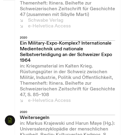
Themenheft: Itinera. Beihefte zur
Schweizerischen Zeitschrift für Geschichte
47 (zusammen mit Sibylle Marti)
Schwabe Verlag
e-Helvetica Access
2020
Ein Military-Expo-Komplex? Internationale
Medientechnik und nationale
Selbstverteidigung an der Schweizer Expo
1964
in: Kriegsmaterial im Kalten Krieg.
Rüstungsgüter in der Schweiz zwischen
Militär, Industrie, Politik und Öffentlichkeit,
Themenheft: Itinera. Beihefte zur
Schweizerischen Zeitschrift für Geschichte
47, S. 85–108
e-Helvetica Access
2020
Weitersegeln
in: Markus Krajewski und Harun Maye (Hg.):
Universalenzyklopädie der menschlichen
Klugheit, Berlin: Kulturverlag Kadmos, S.