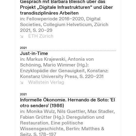
Gespräch mit Barbara Bleisch über das
Projekt „Digitale Infrastrukturen“ und über
transdisziplinäres Arbeiten
in: Fellowperiode 2016–2020, Digital
Societies, Collegium Helveticum, Zürich
2021, S. 20–29
ETH Zürich
2021
Just-in-Time
in: Markus Krajewski, Antonia von
Schöning, Mario Wimmer (Hg.):
Enzyklopädie der Genauigkeit, Konstanz:
Konstanz University Press, S. 220–231
Wallstein Verlag
2021
Informelle Ökonomie. Hernando de Soto: 'El
otro sendero' (1986)
in: Monika Wulz, Nils Guettler, Max Stadler,
Fabian Grütter (Hg.): Deregulation und
Restauration. Eine politische
Wissensgeschichte, Berlin: Matthes &
Seitz, S. 178–197