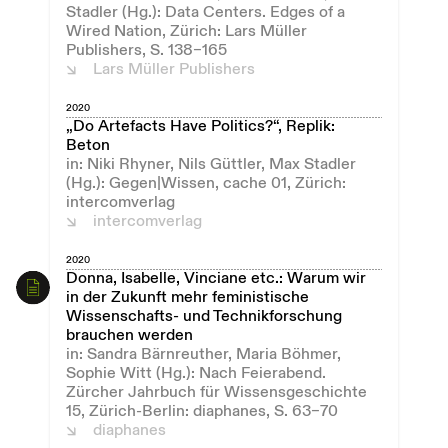
Stadler (Hg.): Data Centers. Edges of a
Wired Nation, Zürich: Lars Müller
Publishers, S. 138–165
Lars Müller Publishers
2020
„Do Artefacts Have Politics?“, Replik:
Beton
in: Niki Rhyner, Nils Güttler, Max Stadler
(Hg.): Gegen|Wissen, cache 01, Zürich:
intercomverlag
intercomverlag
2020
Donna, Isabelle, Vinciane etc.: Warum wir
in der Zukunft mehr feministische
Wissenschafts- und Technikforschung
brauchen werden
in: Sandra Bärnreuther, Maria Böhmer,
Sophie Witt (Hg.): Nach Feierabend.
Zürcher Jahrbuch für Wissensgeschichte
15, Zürich-Berlin: diaphanes, S. 63–70
diaphanes