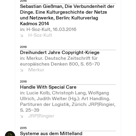
2016
Sebastian Gießman, Die Verbundenheit der
Dinge. Eine Kulturgeschichte der Netze
und Netzwerke, Berlin: Kulturverlag
Kadmos 2014
in: H-Soz-Kult, 16.03.2016
H-Soz-Kult
2016
Dreihundert Jahre Copyright-Kriege
in: Merkur. Deutsche Zeitschrift für
europäisches Denken 800, S. 65–70
Merkur
2016
Handle With Special Care
in: Lucie Kolb, Christoph Lang, Wolfgang
Ullrich, Judith Welter (Hg.): Art Handling.
Partituren der Logistik, Zürich: JRP|Ringier,
S. 25–39
JRP|Ringier
2015
Systeme aus dem Mittelland