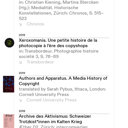
in: Christian Kiening, Martina Stercken
(Hg.): Medialität. Historische
Konstellationen, Zürich: Chronos, S. 515–
523
Chronos
2019
Xeroxomania. Une petite histoire de la
photocopie à l’ère des copyshops
in: Transbordeur. Photographie histoire
société 3, S. 76–89
Transbordeur
2019
Authors and Apparatus. A Media History of
Copyright
translated by Sarah Pybus, Ithaca, London:
Cornell University Press
Cornell University Press
2018
Archive des Aktivismus: Schweizer
Trotzkist*innen im Kalten Krieg
Æther 02, Zürich: intercomverlag