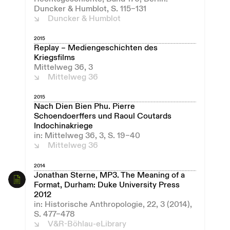
Duncker & Humblot, S. 115–131
Duncker & Humblot
2015
Replay – Mediengeschichten des
Kriegsfilms
Mittelweg 36, 3
Mittelweg 36
2015
Nach Dien Bien Phu. Pierre
Schoendoerffers und Raoul Coutards
Indochinakriege
in: Mittelweg 36, 3, S. 19–40
Mittelweg 36
2014
Jonathan Sterne, MP3. The Meaning of a
Format, Durham: Duke University Press
2012
in: Historische Anthropologie, 22, 3 (2014),
S. 477–478
V&R-Böhlau-eLibrary