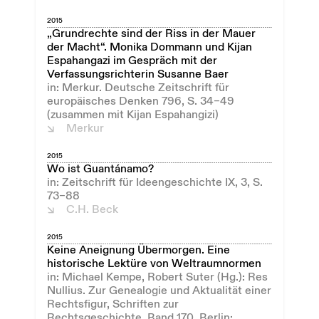
2015
„Grundrechte sind der Riss in der Mauer
der Macht“. Monika Dommann und Kijan
Espahangazi im Gespräch mit der
Verfassungsrichterin Susanne Baer
in: Merkur. Deutsche Zeitschrift für
europäisches Denken 796, S. 34–49
(zusammen mit Kijan Espahangizi)
Merkur
2015
Wo ist Guantánamo?
in: Zeitschrift für Ideengeschichte IX, 3, S.
73–88
C.H. Beck
2015
Keine Aneignung Übermorgen. Eine
historische Lektüre von Weltraumnormen
in: Michael Kempe, Robert Suter (Hg.): Res
Nullius. Zur Genealogie und Aktualität einer
Rechtsfigur, Schriften zur
Rechtsgeschichte, Band 170, Berlin: