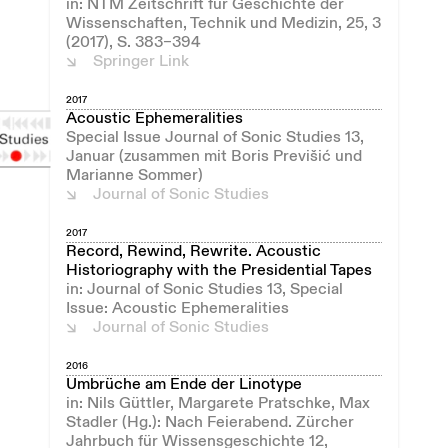
in: NTM Zeitschrift für Geschichte der
Wissenschaften, Technik und Medizin, 25, 3
(2017), S. 383–394
Springer Link
2017
Acoustic Ephemeralities
Special Issue Journal of Sonic Studies 13,
Januar (zusammen mit Boris Previšić und
Marianne Sommer)
Journal of Sonic Studies
2017
Record, Rewind, Rewrite. Acoustic
Historiography with the Presidential Tapes
in: Journal of Sonic Studies 13, Special
Issue: Acoustic Ephemeralities
Journal of Sonic Studies
2016
Umbrüche am Ende der Linotype
in: Nils Güttler, Margarete Pratschke, Max
Stadler (Hg.): Nach Feierabend. Zürcher
Jahrbuch für Wissensgeschichte 12,