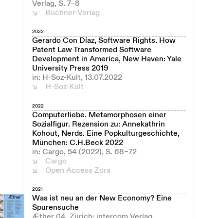
Verlag, S. 7–8
Büchner-Verlag
2022
Gerardo Con Díaz, Software Rights. How
Patent Law Transformed Software
Development in America, New Haven: Yale
University Press 2019
in: H-Soz-Kult, 13.07.2022
H-Soz-Kult
2022
Computerliebe. Metamorphosen einer
Sozialfigur. Rezension zu: Annekathrin
Kohout, Nerds. Eine Popkulturgeschichte,
München: C.H.Beck 2022
in: Cargo, 54 (2022), S. 68–72
Cargo
Open Access Zora
2021
Was ist neu an der New Economy? Eine
Spurensuche
Æther 04, Zürich: intercom Verlag