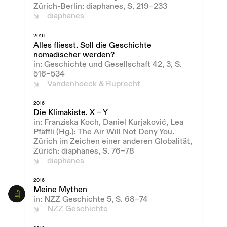
Zürich-Berlin: diaphanes, S. 219–233
diaphanes
2016
Alles fliesst. Soll die Geschichte
nomadischer werden?
in: Geschichte und Gesellschaft 42, 3, S.
516–534
Vandenhoeck & Ruprecht
2016
Die Klimakiste. X – Y
in: Franziska Koch, Daniel Kurjaković, Lea
Pfäffli (Hg.): The Air Will Not Deny You.
Zürich im Zeichen einer anderen Globalität,
Zürich: diaphanes, S. 76–78
diaphanes
2016
Meine Mythen
in: NZZ Geschichte 5, S. 68–74
NZZ Geschichte