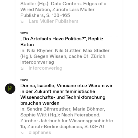
Stadler (Hg.): Data Centers. Edges of a
Wired Nation, Zürich: Lars Müller
Publishers, S. 138–165
Lars Müller Publishers
2020
„Do Artefacts Have Politics?“, Replik:
Beton
in: Niki Rhyner, Nils Güttler, Max Stadler
(Hg.): Gegen|Wissen, cache 01, Zürich:
intercomverlag
intercomverlag
2020
Donna, Isabelle, Vinciane etc.: Warum wir
in der Zukunft mehr feministische
Wissenschafts- und Technikforschung
brauchen werden
in: Sandra Bärnreuther, Maria Böhmer,
Sophie Witt (Hg.): Nach Feierabend.
Zürcher Jahrbuch für Wissensgeschichte
15, Zürich-Berlin: diaphanes, S. 63–70
diaphanes