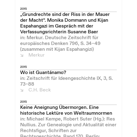
2015
„Grundrechte sind der Riss in der Mauer
der Macht“. Monika Dommann und Kijan
Espahangazi im Gespräch mit der
Verfassungsrichterin Susanne Baer
in: Merkur. Deutsche Zeitschrift für
europäisches Denken 796, S. 34–49
(zusammen mit Kijan Espahangizi)
Merkur
2015
Wo ist Guantánamo?
in: Zeitschrift für Ideengeschichte IX, 3, S.
73–88
C.H. Beck
2015
Keine Aneignung Übermorgen. Eine
historische Lektüre von Weltraumnormen
in: Michael Kempe, Robert Suter (Hg.): Res
Nullius. Zur Genealogie und Aktualität einer
Rechtsfigur, Schriften zur
Rechtsgeschichte, Band 170, Berlin: