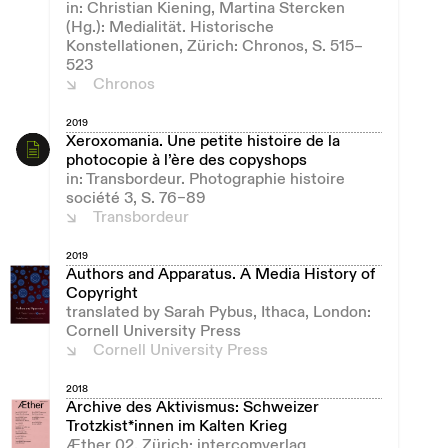
in: Christian Kiening, Martina Stercken
(Hg.): Medialität. Historische
Konstellationen, Zürich: Chronos, S. 515–
523
Chronos
2019
Xeroxomania. Une petite histoire de la
photocopie à l’ère des copyshops
in: Transbordeur. Photographie histoire
société 3, S. 76–89
Transbordeur
2019
Authors and Apparatus. A Media History of
Copyright
translated by Sarah Pybus, Ithaca, London:
Cornell University Press
Cornell University Press
2018
Archive des Aktivismus: Schweizer
Trotzkist*innen im Kalten Krieg
Æther 02, Zürich: intercomverlag