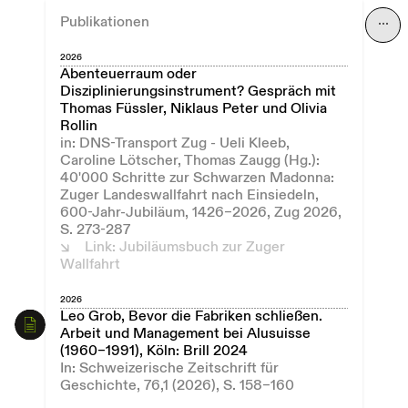
Publikationen
⋯
2026
Abenteuerraum oder
Disziplinierungsinstrument? Gespräch mit
Thomas Füssler, Niklaus Peter und Olivia
Rollin
in: DNS-Transport Zug - Ueli Kleeb,
Caroline Lötscher, Thomas Zaugg (Hg.):
40'000 Schritte zur Schwarzen Madonna:
Zuger Landeswallfahrt nach Einsiedeln,
600-Jahr-Jubiläum, 1426–2026, Zug 2026,
S. 273-287
Link: Jubiläumsbuch zur Zuger
Wallfahrt
2026
Leo Grob, Bevor die Fabriken schließen.
Arbeit und Management bei Alusuisse
(1960–1991), Köln: Brill 2024
In: Schweizerische Zeitschrift für
Geschichte, 76,1 (2026), S. 158–160