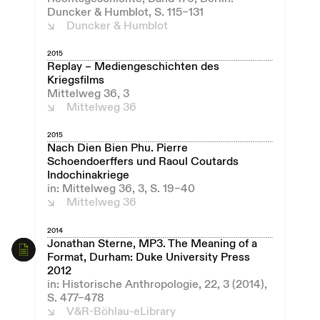
Duncker & Humblot, S. 115–131
Duncker & Humblot
2015
Replay – Mediengeschichten des
Kriegsfilms
Mittelweg 36, 3
Mittelweg 36
2015
Nach Dien Bien Phu. Pierre
Schoendoerffers und Raoul Coutards
Indochinakriege
in: Mittelweg 36, 3, S. 19–40
Mittelweg 36
2014
Jonathan Sterne, MP3. The Meaning of a
Format, Durham: Duke University Press
2012
in: Historische Anthropologie, 22, 3 (2014),
S. 477–478
V&R-Böhlau-eLibrary