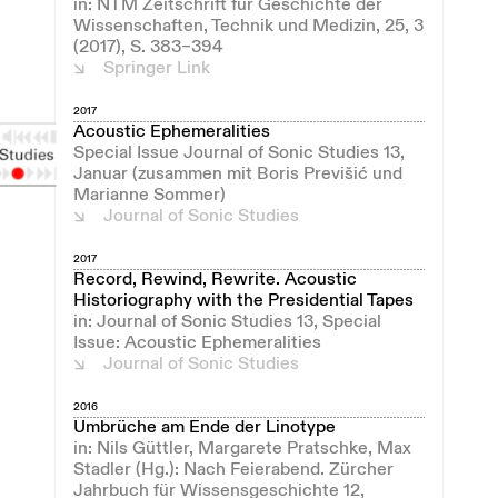
in: NTM Zeitschrift für Geschichte der
Wissenschaften, Technik und Medizin, 25, 3
(2017), S. 383–394
Springer Link
2017
Acoustic Ephemeralities
Special Issue Journal of Sonic Studies 13,
Januar (zusammen mit Boris Previšić und
Marianne Sommer)
Journal of Sonic Studies
2017
Record, Rewind, Rewrite. Acoustic
Historiography with the Presidential Tapes
in: Journal of Sonic Studies 13, Special
Issue: Acoustic Ephemeralities
Journal of Sonic Studies
2016
Umbrüche am Ende der Linotype
in: Nils Güttler, Margarete Pratschke, Max
Stadler (Hg.): Nach Feierabend. Zürcher
Jahrbuch für Wissensgeschichte 12,