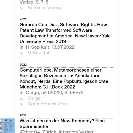
Verlag, S. 7–8
Büchner-Verlag
2022
Gerardo Con Díaz, Software Rights. How
Patent Law Transformed Software
Development in America, New Haven: Yale
University Press 2019
in: H-Soz-Kult, 13.07.2022
H-Soz-Kult
2022
Computerliebe. Metamorphosen einer
Sozialfigur. Rezension zu: Annekathrin
Kohout, Nerds. Eine Popkulturgeschichte,
München: C.H.Beck 2022
in: Cargo, 54 (2022), S. 68–72
Cargo
Open Access Zora
2021
Was ist neu an der New Economy? Eine
Spurensuche
Æther 04, Zürich: intercom Verlag