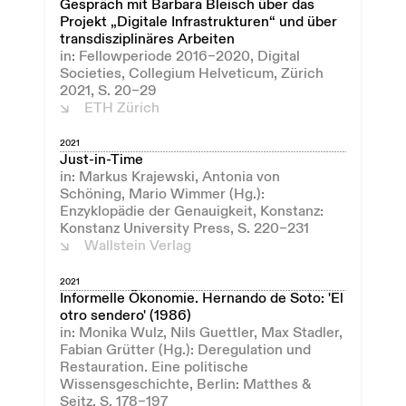
Gespräch mit Barbara Bleisch über das
Projekt „Digitale Infrastrukturen“ und über
transdisziplinäres Arbeiten
in: Fellowperiode 2016–2020, Digital
Societies, Collegium Helveticum, Zürich
2021, S. 20–29
ETH Zürich
2021
Just-in-Time
in: Markus Krajewski, Antonia von
Schöning, Mario Wimmer (Hg.):
Enzyklopädie der Genauigkeit, Konstanz:
Konstanz University Press, S. 220–231
Wallstein Verlag
2021
Informelle Ökonomie. Hernando de Soto: 'El
otro sendero' (1986)
in: Monika Wulz, Nils Guettler, Max Stadler,
Fabian Grütter (Hg.): Deregulation und
Restauration. Eine politische
Wissensgeschichte, Berlin: Matthes &
Seitz, S. 178–197