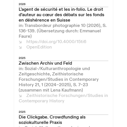
2026
L’agent de sécurité et les in‑folio. Le droit
d’auteur au cœur des débats sur les fonds
en déshérence en Suisse
in: Transbordeur photographie 10 (2026), S.
136-139. (Übersetzung durch: Emmanuel
Faure)
https://doi.org/10.4000/15ti6
OpenEdition
2025
Zwischen Archiv und Feld
in: Sozial-/Kulturanthropologie und
Zeitgeschichte, Zeithistorische
Forschungen/Studies in Contemporary
History 21, 1 (2024–2025), S. 7–23
(zusammen mit Lena Kaufmann)
Zeithistorische Forschungen/Studies in
Contemporary History
2025
Die Clickgabe. Crowdfunding als
soziokulturelle Praxis