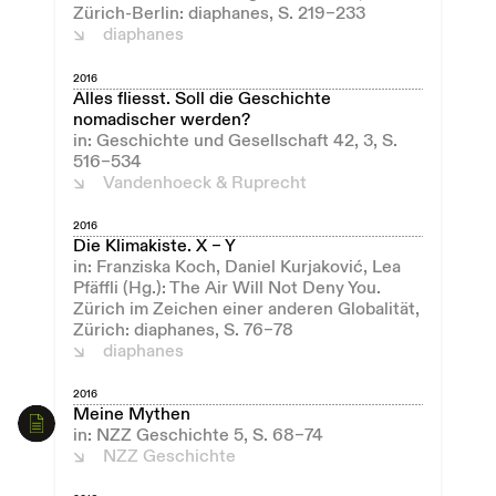
Zürich-Berlin: diaphanes, S. 219–233
diaphanes
2016
Alles fliesst. Soll die Geschichte
nomadischer werden?
in: Geschichte und Gesellschaft 42, 3, S.
516–534
Vandenhoeck & Ruprecht
2016
Die Klimakiste. X – Y
in: Franziska Koch, Daniel Kurjaković, Lea
Pfäffli (Hg.): The Air Will Not Deny You.
Zürich im Zeichen einer anderen Globalität,
Zürich: diaphanes, S. 76–78
diaphanes
2016
Meine Mythen
in: NZZ Geschichte 5, S. 68–74
NZZ Geschichte