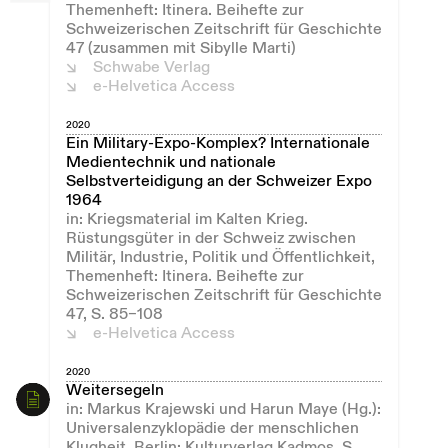
Themenheft: Itinera. Beihefte zur
Schweizerischen Zeitschrift für Geschichte
47 (zusammen mit Sibylle Marti)
Schwabe Verlag
e-Helvetica Access
2020
Ein Military-Expo-Komplex? Internationale
Medientechnik und nationale
Selbstverteidigung an der Schweizer Expo
1964
in: Kriegsmaterial im Kalten Krieg.
Rüstungsgüter in der Schweiz zwischen
Militär, Industrie, Politik und Öffentlichkeit,
Themenheft: Itinera. Beihefte zur
Schweizerischen Zeitschrift für Geschichte
47, S. 85–108
e-Helvetica Access
2020
Weitersegeln
in: Markus Krajewski und Harun Maye (Hg.):
Universalenzyklopädie der menschlichen
Klugheit, Berlin: Kulturverlag Kadmos, S.