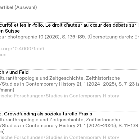
artikel (Auswahl)
curité et les in‑folio. Le droit d’auteur au cœur des débats sur 
n Suisse
deur photographie 10 (2026), S. 136-139. (Übersetzung durch:
oi.org/10.4000/15ti6
ion
hiv und Feld
ulturanthropologie und Zeitgeschichte, Zeithistorische
Studies in Contemporary History 21, 1 (2024–2025), S. 7–23
fmann)
orische Forschungen/Studies in Contemporary History
. Crowdfunding als soziokulturelle Praxis
ulturanthropologie und Zeitgeschichte, Zeithistorische
Studies in Contemporary History 21, 1 (2024–2025), S. 11–13
ge)
orische Forschungen/Studies in Contemporary History