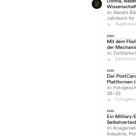
Donna, Isabel
Wissenschaft
in: Sandra B
Jahrbuch für
diaphane
2020
Mit dem Fließ
der Mechanis
in: Zeithist
Zeithist
2020
Der PostCard
Plattformen (
in: Fotogesch
32–33
Fotogesc
2020
Ein Military
Selbstvertei
in: Kriegsmat
Industrie, Po