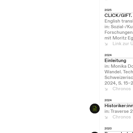
2025
CLICK/GIFT. 
English trans
in: Sozial-/K
Forschungen/
mit Moritz E
Link zur 
2024
Einleitung
in: Monika Do
Wandel. Tech
Schweizerisc
2024, S. 15–2
Chronos
2024
Historiker:in
in: Traverse
Chronos
2020