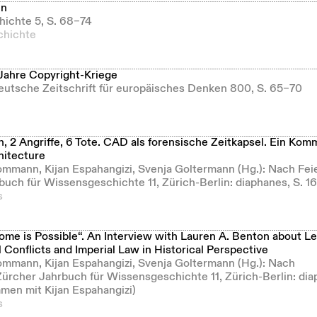
en
hichte 5, S. 68–74
hichte
Jahre Copyright-Kriege
Deutsche Zeitschrift für europäisches Denken 800, S. 65–70
, 2 Angriffe, 6 Tote. CAD als forensische Zeitkapsel. Ein Kom
hitecture
ommann, Kijan Espahangizi, Svenja Goltermann (Hg.): Nach Fei
buch für Wissensgeschichte 11, Zürich-Berlin: diaphanes, S. 1
s
me is Possible“. An Interview with Lauren A. Benton about Leg
l Conflicts and Imperial Law in Historical Perspective
ommann, Kijan Espahangizi, Svenja Goltermann (Hg.): Nach
Zürcher Jahrbuch für Wissensgeschichte 11, Zürich-Berlin: dia
men mit Kijan Espahangizi)
s