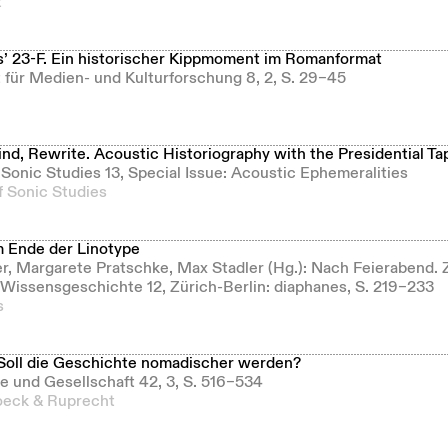
t
s’ 23-F. Ein historischer Kippmoment im Romanformat
ft für Medien- und Kulturforschung 8, 2, S. 29–45
nd, Rewrite. Acoustic Historiography with the Presidential Ta
f Sonic Studies 13, Special Issue: Acoustic Ephemeralities
f Sonic Studies
 Ende der Linotype
ler, Margarete Pratschke, Max Stadler (Hg.): Nach Feierabend.
 Wissensgeschichte 12, Zürich-Berlin: diaphanes, S. 219–233
s
. Soll die Geschichte nomadischer werden?
e und Gesellschaft 42, 3, S. 516–534
eck & Ruprecht