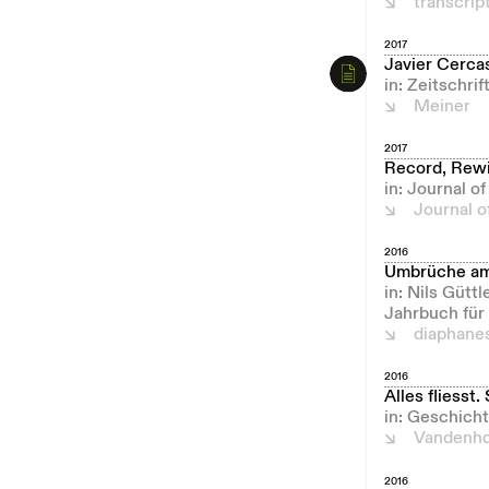
transcrip
2017
Javier Cerca
in: Zeitschri
Meiner
2017
Record, Rewi
in: Journal o
Journal o
2016
Umbrüche am
in: Nils Gütt
Jahrbuch für
diaphane
2016
Alles fliesst
in: Geschicht
Vandenho
2016