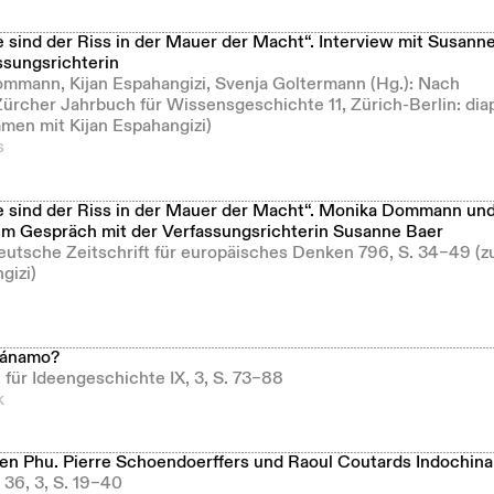
 sind der Riss in der Mauer der Macht“. Interview mit Susanne
sungsrichterin
ommann, Kijan Espahangizi, Svenja Goltermann (Hg.): Nach
Zürcher Jahrbuch für Wissensgeschichte 11, Zürich-Berlin: dia
men mit Kijan Espahangizi)
s
 sind der Riss in der Mauer der Macht“. Monika Dommann und
im Gespräch mit der Verfassungsrichterin Susanne Baer
Deutsche Zeitschrift für europäisches Denken 796, S. 34–49 
gizi)
tánamo?
ft für Ideengeschichte IX, 3, S. 73–88
k
en Phu. Pierre Schoendoerffers und Raoul Coutards Indochina
 36, 3, S. 19–40