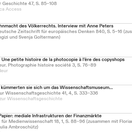
ür Geschichte 47, S. 85–108
ica Access
nmacht des Völkerrechts. Interview mit Anne Peters
Deutsche Zeitschrift für europäisches Denken 840, S. 5–16 (z
ngizi und Svenja Goltermann)
Une petite histoire de la photocopie à l’ère des copyshops
eur. Photographie histoire société 3, S. 76–89
deur
kümmerten sie sich um das Wissenschaftsmuseum...
 zur Wissenschaftsgeschichte 41, 4, S. 333–336
 zur Wissenschaftsgeschichte
Papier: mediale Infrastrukturen der Finanzmärkte
ft für Medienwissenschaft 18, 1, S. 88–96 (zusammen mit Floria
Julia Ambroschütz)