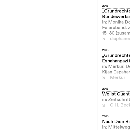
2015
„Grundrechte
Bundesverfas
in: Monika D
Feierabend. 
15–30 (zusam
diaphane
2015
„Grundrechte
Espahangazi 
in: Merkur. 
Kijan Espahan
Merkur
2015
Wo ist Guan
in: Zeitschri
C.H. Bec
2015
Nach Dien Bi
in: Mittelweg