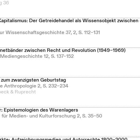
g 36
apitalismus: Der Getreidehandel als Wissensobjekt zwischen
zur Wissenschaftsgeschichte 37, 2, S. 112–131
netbänder zwischen Recht und Revolution (1949–1969)
r Mediengeschichte 12, S. 137–152
 zum zwanzigsten Geburtstag
he Anthropologie 2, S. 232–234
eck & Ruprecht
: Epistemologien des Warenlagers
ft für Medien- und Kulturforschung 2, S. 35–50
rkte: Aufzeichnungsmedien und Autorrechte 1800–2000