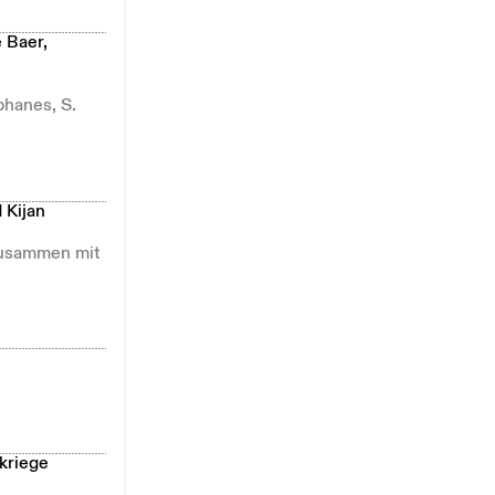
 Baer,
phanes, S.
 Kijan
(zusammen mit
kriege