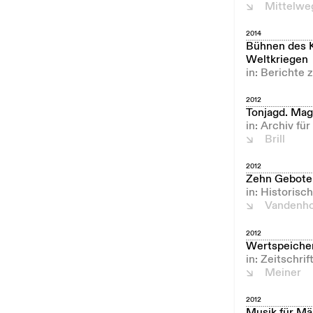
Mittelwe
2014
Bühnen des K
Weltkriegen
in: Berichte 
2012
Tonjagd. Mag
in: Archiv fü
Brill
2012
Zehn Gebote
in: Historisc
Vandenho
2012
Wertspeicher
in: Zeitschri
Meiner
2012
Musik für Mä