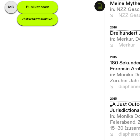
Meine Myth
M
onika
D
ommann
Publikationen
in: NZZ Gesc
NZZ Gesc
Zeitschriftenartikel
2016
Dreihundert 
in: Merkur. 
Merkur
2015
180 Sekunden
Forensic Arc
in: Monika D
Zürcher Jahr
diaphane
2015
„A Just Outco
Jurisdictiona
in: Monika D
Feierabend. 
15–30 (zusam
diaphane