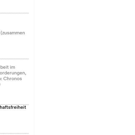
9 (zusammen
beit im
forderungen,
h: Chronos
)
aftsfreiheit