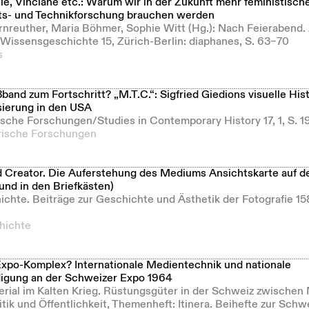
le, Vinciane etc.: Warum wir in der Zukunft mehr feministisch
s- und Technikforschung brauchen werden
ärnreuther, Maria Böhmer, Sophie Witt (Hg.): Nach Feierabend.
 Wissensgeschichte 15, Zürich-Berlin: diaphanes, S. 63–70
s
band zum Fortschritt? „M.T.C.“: Sigfried Giedions visuelle His
ierung in den USA
orische Forschungen/Studies in Contemporary History 17, 1, S.
orische Forschungen
 Creator. Die Auferstehung des Mediums Ansichtskarte auf d
und in den Briefkästen)
ichte. Beiträge zur Geschichte und Ästhetik der Fotografie 15
hichte
-Expo-Komplex? Internationale Medientechnik und nationale
digung an der Schweizer Expo 1964
erial im Kalten Krieg. Rüstungsgüter in der Schweiz zwischen M
litik und Öffentlichkeit, Themenheft: Itinera. Beihefte zur Sch