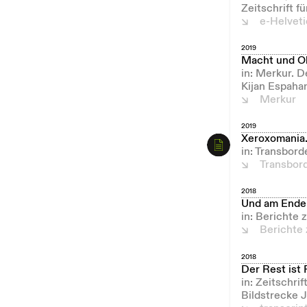
Zeitschrift f
e-Helvet
2019
Macht und Oh
in: Merkur. 
Kijan Espaha
Merkur
2019
Xeroxomania. 
in: Transbord
Transbor
2018
Und am Ende 
in: Berichte
Berichte
2018
Der Rest ist 
in: Zeitschri
Bildstrecke 