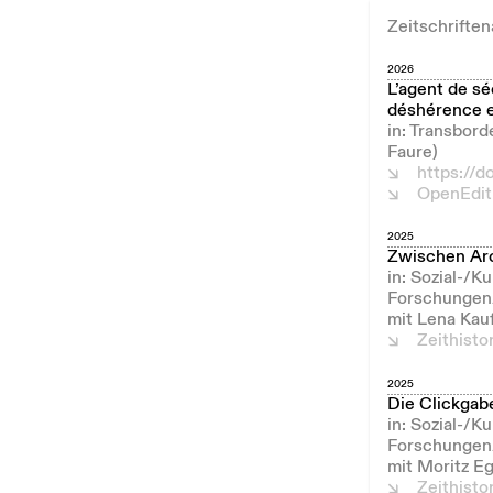
Zeitschriften
2026
L’agent de sé
déshérence e
in: Transbor
Faure)
https://d
OpenEdit
2025
Zwischen Arc
in: Sozial-/K
Forschungen/
mit Lena Kau
Zeithist
2025
Die Clickgabe
in: Sozial-/K
Forschungen/
mit Moritz E
Zeithist