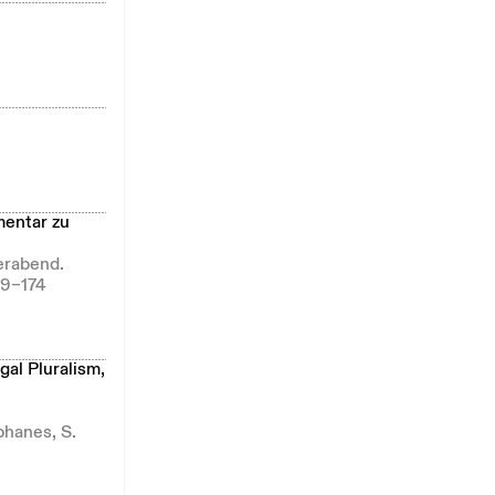
mentar zu
erabend.
69–174
al Pluralism,
phanes, S.