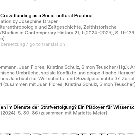
Crowdfunding as a Socio-cultural Practice
lation by Josephine Draper
ulturanthropologie und Zeitgeschichte, Zeithistorische
Studies in Contemporary History 21, 1 (2024–2025), S. 11–13
ge)
Übersetzung / go to translation
mmann, Juan Flores, Kristina Schulz, Simon Teuscher (Hg.): Ar
nische Umbrüche, soziale Konflikte und geopolitische Heraus
hes Jahrbuch für Wirtschafts- und Sozialgeschichte 37, Züric
1 (zusammen mit Juan Flores, Kristina Schulz, Simon Teuscher
nen im Dienste der Strafverfolgung? Ein Plädoyer für Wissensch
 2 (2024), S. 80–86 (zusammen mit Marietta Meier)