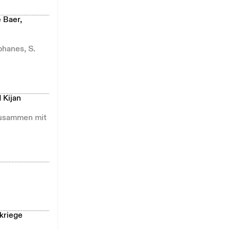
 Baer,
phanes, S.
 Kijan
(zusammen mit
kriege