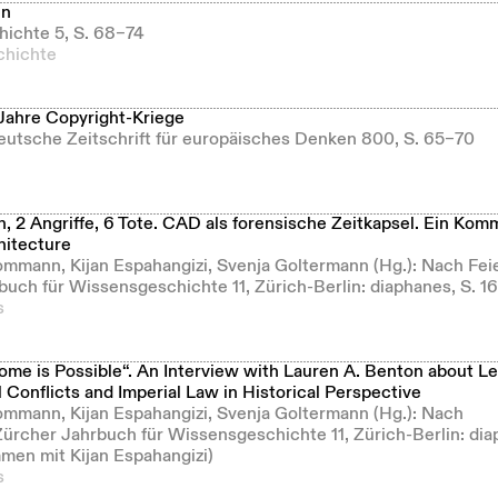
en
hichte 5, S. 68–74
hichte
Jahre Copyright-Kriege
Deutsche Zeitschrift für europäisches Denken 800, S. 65–70
, 2 Angriffe, 6 Tote. CAD als forensische Zeitkapsel. Ein Kom
hitecture
ommann, Kijan Espahangizi, Svenja Goltermann (Hg.): Nach Fei
buch für Wissensgeschichte 11, Zürich-Berlin: diaphanes, S. 1
s
me is Possible“. An Interview with Lauren A. Benton about Leg
l Conflicts and Imperial Law in Historical Perspective
ommann, Kijan Espahangizi, Svenja Goltermann (Hg.): Nach
Zürcher Jahrbuch für Wissensgeschichte 11, Zürich-Berlin: dia
men mit Kijan Espahangizi)
s