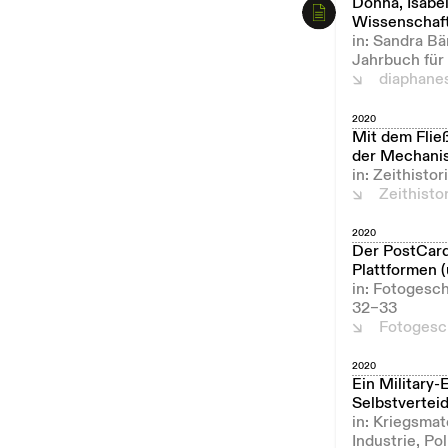
Donna, Isabel
Wissenschaft
in: Sandra B
Jahrbuch für
diaphane
2020
Mit dem Fließ
der Mechanis
in: Zeithist
Zeithist
2020
Der PostCard
Plattformen (
in: Fotogesch
32–33
Fotogesc
2020
Ein Military
Selbstvertei
in: Kriegsmat
Industrie, Po