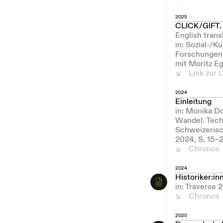
2025
CLICK/GIFT. 
English trans
in: Sozial-/K
Forschungen/
mit Moritz E
Link zur 
2024
Einleitung
in: Monika Do
Wandel. Tech
Schweizerisc
2024, S. 15–2
Chronos
2024
Historiker:in
in: Traverse
Chronos
2020