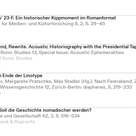
t
s’ 23-F. Ein historischer Kippmoment im Romanformat
ft für Medien- und Kulturforschung 8, 2, S. 29–45
nd, Rewrite. Acoustic Historiography with the Presidential Ta
f Sonic Studies 13, Special Issue: Acoustic Ephemeralities
f Sonic Studies
 Ende der Linotype
ler, Margarete Pratschke, Max Stadler (Hg.): Nach Feierabend.
 Wissensgeschichte 12, Zürich-Berlin: diaphanes, S. 219–233
s
. Soll die Geschichte nomadischer werden?
e und Gesellschaft 42, 3, S. 516–534
eck & Ruprecht