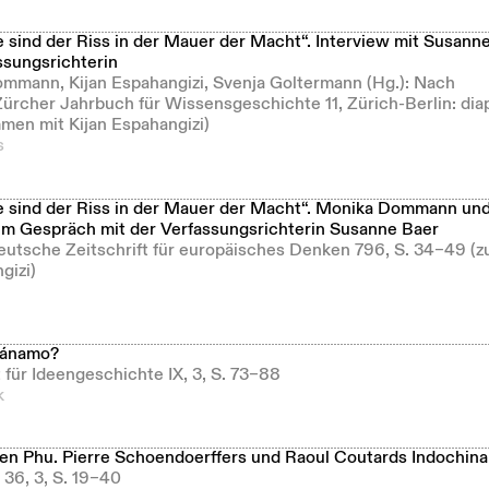
 sind der Riss in der Mauer der Macht“. Interview mit Susanne
sungsrichterin
ommann, Kijan Espahangizi, Svenja Goltermann (Hg.): Nach
Zürcher Jahrbuch für Wissensgeschichte 11, Zürich-Berlin: dia
men mit Kijan Espahangizi)
s
 sind der Riss in der Mauer der Macht“. Monika Dommann und
im Gespräch mit der Verfassungsrichterin Susanne Baer
Deutsche Zeitschrift für europäisches Denken 796, S. 34–49 
gizi)
tánamo?
ft für Ideengeschichte IX, 3, S. 73–88
k
en Phu. Pierre Schoendoerffers und Raoul Coutards Indochina
 36, 3, S. 19–40