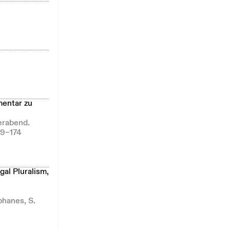
mentar zu
erabend.
69–174
al Pluralism,
phanes, S.