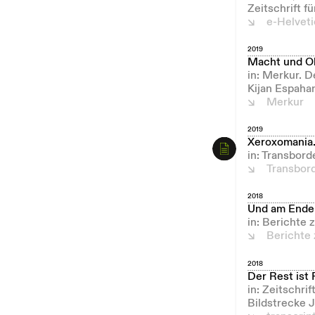
Zeitschrift f
e-Helvet
2019
Macht und Oh
in: Merkur. 
Kijan Espaha
Merkur
2019
Xeroxomania. 
in: Transbord
Transbor
2018
Und am Ende 
in: Berichte
Berichte
2018
Der Rest ist 
in: Zeitschri
Bildstrecke 