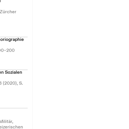
e
 Zürcher
toriographie
 190–200
en Sozialen
8 (2020), S.
ilitär,
weizerischen