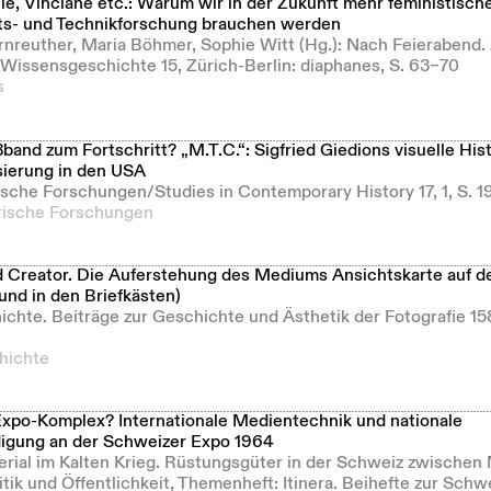
le, Vinciane etc.: Warum wir in der Zukunft mehr feministisch
s- und Technikforschung brauchen werden
ärnreuther, Maria Böhmer, Sophie Witt (Hg.): Nach Feierabend.
 Wissensgeschichte 15, Zürich-Berlin: diaphanes, S. 63–70
s
band zum Fortschritt? „M.T.C.“: Sigfried Giedions visuelle His
ierung in den USA
orische Forschungen/Studies in Contemporary History 17, 1, S.
orische Forschungen
 Creator. Die Auferstehung des Mediums Ansichtskarte auf d
und in den Briefkästen)
ichte. Beiträge zur Geschichte und Ästhetik der Fotografie 15
hichte
-Expo-Komplex? Internationale Medientechnik und nationale
digung an der Schweizer Expo 1964
erial im Kalten Krieg. Rüstungsgüter in der Schweiz zwischen M
litik und Öffentlichkeit, Themenheft: Itinera. Beihefte zur Sch