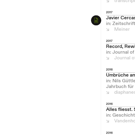
transcrip
2017
Javier Cerca
in: Zeitschri
Meiner
2017
Record, Rewi
in: Journal o
Journal o
2016
Umbrüche am
in: Nils Gütt
Jahrbuch für
diaphane
2016
Alles fliesst
in: Geschicht
Vandenho
2016