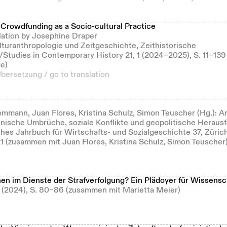
Crowdfunding as a Socio-cultural Practice
lation by Josephine Draper
ulturanthropologie und Zeitgeschichte, Zeithistorische
Studies in Contemporary History 21, 1 (2024–2025), S. 11–13
ge)
Übersetzung / go to translation
mmann, Juan Flores, Kristina Schulz, Simon Teuscher (Hg.): Ar
nische Umbrüche, soziale Konflikte und geopolitische Heraus
hes Jahrbuch für Wirtschafts- und Sozialgeschichte 37, Züric
1 (zusammen mit Juan Flores, Kristina Schulz, Simon Teuscher
nen im Dienste der Strafverfolgung? Ein Plädoyer für Wissensch
 2 (2024), S. 80–86 (zusammen mit Marietta Meier)