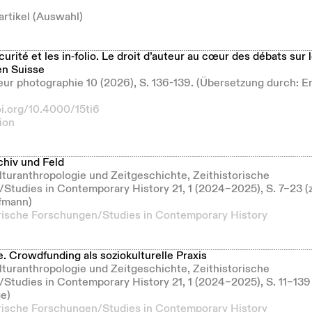
artikel (Auswahl)
curité et les in‑folio. Le droit d’auteur au cœur des débats sur 
n Suisse
deur photographie 10 (2026), S. 136-139. (Übersetzung durch:
oi.org/10.4000/15ti6
ion
hiv und Feld
ulturanthropologie und Zeitgeschichte, Zeithistorische
Studies in Contemporary History 21, 1 (2024–2025), S. 7–23
fmann)
orische Forschungen/Studies in Contemporary History
. Crowdfunding als soziokulturelle Praxis
ulturanthropologie und Zeitgeschichte, Zeithistorische
Studies in Contemporary History 21, 1 (2024–2025), S. 11–13
ge)
orische Forschungen/Studies in Contemporary History