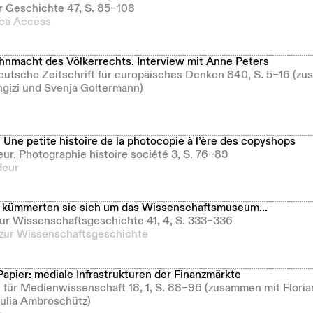
ür Geschichte 47, S. 85–108
ica Access
nmacht des Völkerrechts. Interview mit Anne Peters
Deutsche Zeitschrift für europäisches Denken 840, S. 5–16 (z
ngizi und Svenja Goltermann)
Une petite histoire de la photocopie à l’ère des copyshops
eur. Photographie histoire société 3, S. 76–89
deur
kümmerten sie sich um das Wissenschaftsmuseum...
 zur Wissenschaftsgeschichte 41, 4, S. 333–336
 zur Wissenschaftsgeschichte
Papier: mediale Infrastrukturen der Finanzmärkte
ft für Medienwissenschaft 18, 1, S. 88–96 (zusammen mit Floria
Julia Ambroschütz)