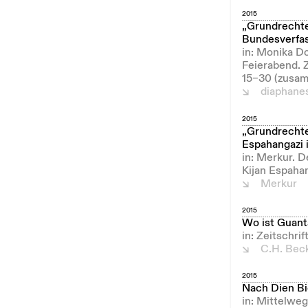
2015
„Grundrechte
Bundesverfas
in: Monika D
Feierabend. 
15–30 (zusam
diaphane
2015
„Grundrechte
Espahangazi 
in: Merkur. 
Kijan Espahan
Merkur
2015
Wo ist Guan
in: Zeitschri
C.H. Bec
2015
Nach Dien Bi
in: Mittelweg