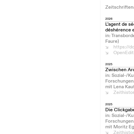
Zeitschriften
2026
L’agent de sé
déshérence e
in: Transbor
Faure)
https://d
OpenEdit
2025
Zwischen Arc
in: Sozial-/K
Forschungen/
mit Lena Kau
Zeithist
2025
Die Clickgabe
in: Sozial-/K
Forschungen/
mit Moritz E
Zeithist