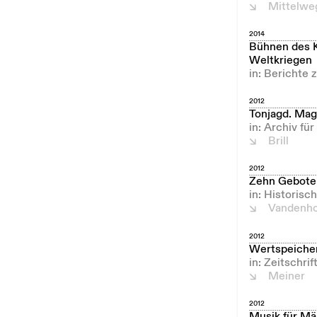
Mittelwe
2014
Bühnen des K
Weltkriegen
in: Berichte 
2012
Tonjagd. Mag
in: Archiv fü
Brill
2012
Zehn Gebote
in: Historisc
Vandenho
2012
Wertspeicher
in: Zeitschri
Meiner
2012
Musik für Mä