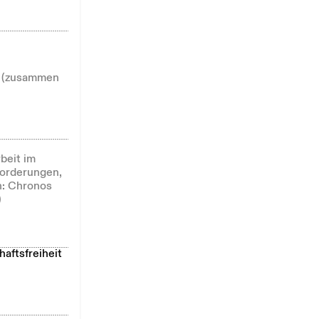
9 (zusammen
beit im
forderungen,
h: Chronos
)
aftsfreiheit