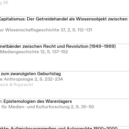
g 36
apitalismus: Der Getreidehandel als Wissensobjekt zwischen
zur Wissenschaftsgeschichte 37, 2, S. 112–131
netbänder zwischen Recht und Revolution (1949–1969)
r Mediengeschichte 12, S. 137–152
 zum zwanzigsten Geburtstag
he Anthropologie 2, S. 232–234
eck & Ruprecht
: Epistemologien des Warenlagers
ft für Medien- und Kulturforschung 2, S. 35–50
rkte: Aufzeichnungsmedien und Autorrechte 1800–2000