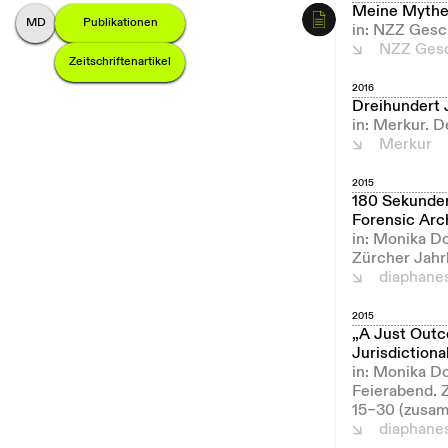
Meine Myth
M
onika
D
ommann
Publikationen
in: NZZ Gesc
NZZ Gesc
Zeitschriftenartikel
2016
Dreihundert 
in: Merkur. 
Merkur
2015
180 Sekunden
Forensic Arc
in: Monika D
Zürcher Jahr
diaphane
2015
„A Just Outco
Jurisdictiona
in: Monika D
Feierabend. 
15–30 (zusam
diaphane