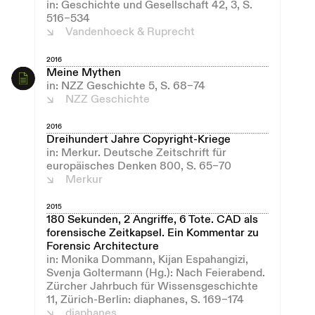
in: Geschichte und Gesellschaft 42, 3, S.
516–534
Vandenhoeck & Ruprecht
2016
Meine Mythen
in: NZZ Geschichte 5, S. 68–74
NZZ Geschichte
2016
Dreihundert Jahre Copyright-Kriege
in: Merkur. Deutsche Zeitschrift für
europäisches Denken 800, S. 65–70
Merkur
2015
180 Sekunden, 2 Angriffe, 6 Tote. CAD als
forensische Zeitkapsel. Ein Kommentar zu
Forensic Architecture
in: Monika Dommann, Kijan Espahangizi,
Svenja Goltermann (Hg.): Nach Feierabend.
Zürcher Jahrbuch für Wissensgeschichte
11, Zürich-Berlin: diaphanes, S. 169–174
diaphanes