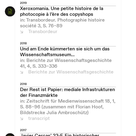
2019
Xeroxomania. Une petite histoire de la
photocopie à l’ère des copyshops
in: Transbordeur. Photographie histoire
société 3, S. 76–89
Transbordeur
2018
Und am Ende kümmerten sie sich um das
Wissenschaftsmuseum...
in: Berichte zur Wissenschaftsgeschichte
41, 4, S. 333–336
Berichte zur Wissenschaftsgeschichte
2018
Der Rest ist Papier: mediale Infrastrukturen
der Finanzmärkte
in: Zeitschrift für Medienwissenschaft 18, 1,
S. 88–96 (zusammen mit Florian Hoof,
Bildstrecke Julia Ambroschütz)
transcript
2017
Javier Cercas’ 23-F. Ein historischer