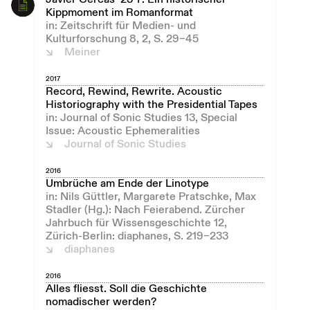
Kippmoment im Romanformat
in: Zeitschrift für Medien- und
Kulturforschung 8, 2, S. 29–45
Meiner
2017
Record, Rewind, Rewrite. Acoustic
Historiography with the Presidential Tapes
in: Journal of Sonic Studies 13, Special
Issue: Acoustic Ephemeralities
Journal of Sonic Studies
2016
Umbrüche am Ende der Linotype
in: Nils Güttler, Margarete Pratschke, Max
Stadler (Hg.): Nach Feierabend. Zürcher
Jahrbuch für Wissensgeschichte 12,
Zürich-Berlin: diaphanes, S. 219–233
diaphanes
2016
Alles fliesst. Soll die Geschichte
nomadischer werden?