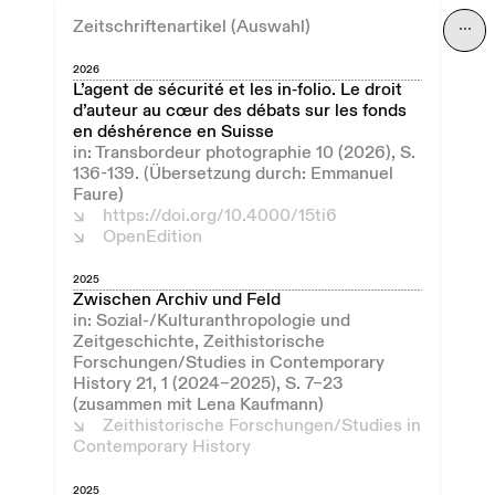
Zeitschriftenartikel (Auswahl)
⋯
2026
L’agent de sécurité et les in‑folio. Le droit
d’auteur au cœur des débats sur les fonds
en déshérence en Suisse
in: Transbordeur photographie 10 (2026), S.
136-139. (Übersetzung durch: Emmanuel
Faure)
https://doi.org/10.4000/15ti6
OpenEdition
2025
Zwischen Archiv und Feld
in: Sozial-/Kulturanthropologie und
Zeitgeschichte, Zeithistorische
Forschungen/Studies in Contemporary
History 21, 1 (2024–2025), S. 7–23
(zusammen mit Lena Kaufmann)
Zeithistorische Forschungen/Studies in
Contemporary History
2025