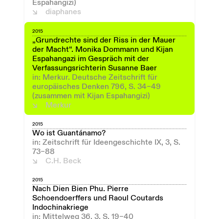
Espahangizi)
diaphanes
2015
„Grundrechte sind der Riss in der Mauer
der Macht“. Monika Dommann und Kijan
Espahangazi im Gespräch mit der
Verfassungsrichterin Susanne Baer
in: Merkur. Deutsche Zeitschrift für
europäisches Denken 796, S. 34–49
(zusammen mit Kijan Espahangizi)
Merkur
2015
Wo ist Guantánamo?
in: Zeitschrift für Ideengeschichte IX, 3, S.
73–88
C.H. Beck
2015
Nach Dien Bien Phu. Pierre
Schoendoerffers und Raoul Coutards
Indochinakriege
in: Mittelweg 36, 3, S. 19–40