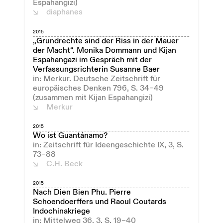
Espahangizi)
diaphanes
2015
„Grundrechte sind der Riss in der Mauer
der Macht“. Monika Dommann und Kijan
Espahangazi im Gespräch mit der
Verfassungsrichterin Susanne Baer
in: Merkur. Deutsche Zeitschrift für
europäisches Denken 796, S. 34–49
(zusammen mit Kijan Espahangizi)
Merkur
2015
Wo ist Guantánamo?
in: Zeitschrift für Ideengeschichte IX, 3, S.
73–88
C.H. Beck
2015
Nach Dien Bien Phu. Pierre
Schoendoerffers und Raoul Coutards
Indochinakriege
in: Mittelweg 36, 3, S. 19–40