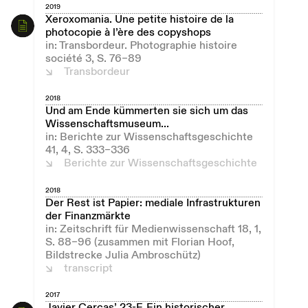
2019
Xeroxomania. Une petite histoire de la
photocopie à l’ère des copyshops
in: Transbordeur. Photographie histoire
société 3, S. 76–89
Transbordeur
2018
Und am Ende kümmerten sie sich um das
Wissenschaftsmuseum...
in: Berichte zur Wissenschaftsgeschichte
41, 4, S. 333–336
Berichte zur Wissenschaftsgeschichte
2018
Der Rest ist Papier: mediale Infrastrukturen
der Finanzmärkte
in: Zeitschrift für Medienwissenschaft 18, 1,
S. 88–96 (zusammen mit Florian Hoof,
Bildstrecke Julia Ambroschütz)
transcript
2017
Javier Cercas’ 23-F. Ein historischer