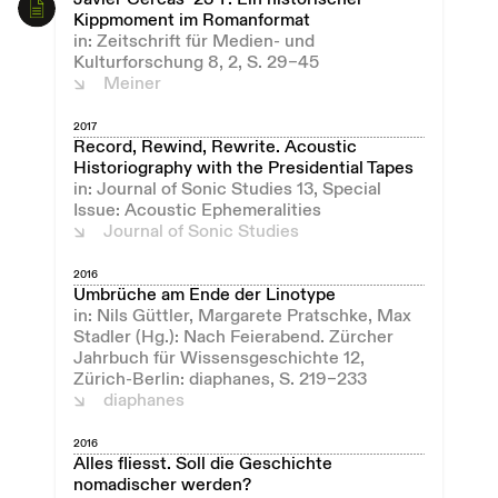
Kippmoment im Romanformat
in: Zeitschrift für Medien- und
Kulturforschung 8, 2, S. 29–45
Meiner
2017
Record, Rewind, Rewrite. Acoustic
Historiography with the Presidential Tapes
in: Journal of Sonic Studies 13, Special
Issue: Acoustic Ephemeralities
Journal of Sonic Studies
2016
Umbrüche am Ende der Linotype
in: Nils Güttler, Margarete Pratschke, Max
Stadler (Hg.): Nach Feierabend. Zürcher
Jahrbuch für Wissensgeschichte 12,
Zürich-Berlin: diaphanes, S. 219–233
diaphanes
2016
Alles fliesst. Soll die Geschichte
nomadischer werden?