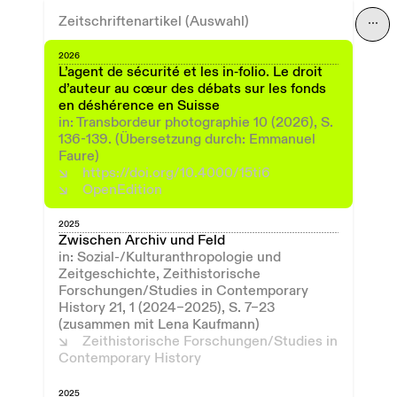
Zeitschriftenartikel (Auswahl)
⋯
2026
L’agent de sécurité et les in‑folio. Le droit
d’auteur au cœur des débats sur les fonds
en déshérence en Suisse
in: Transbordeur photographie 10 (2026), S.
136-139. (Übersetzung durch: Emmanuel
Faure)
https://doi.org/10.4000/15ti6
OpenEdition
2025
Zwischen Archiv und Feld
in: Sozial-/Kulturanthropologie und
Zeitgeschichte, Zeithistorische
Forschungen/Studies in Contemporary
History 21, 1 (2024–2025), S. 7–23
(zusammen mit Lena Kaufmann)
Zeithistorische Forschungen/Studies in
Contemporary History
2025