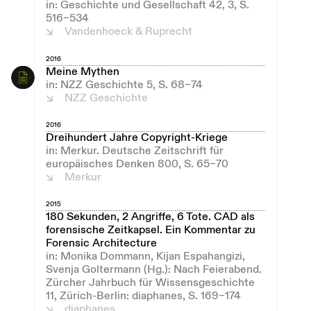
in: Geschichte und Gesellschaft 42, 3, S.
516–534
Vandenhoeck & Ruprecht
2016
Meine Mythen
in: NZZ Geschichte 5, S. 68–74
NZZ Geschichte
2016
Dreihundert Jahre Copyright-Kriege
in: Merkur. Deutsche Zeitschrift für
europäisches Denken 800, S. 65–70
Merkur
2015
180 Sekunden, 2 Angriffe, 6 Tote. CAD als
forensische Zeitkapsel. Ein Kommentar zu
Forensic Architecture
in: Monika Dommann, Kijan Espahangizi,
Svenja Goltermann (Hg.): Nach Feierabend.
Zürcher Jahrbuch für Wissensgeschichte
11, Zürich-Berlin: diaphanes, S. 169–174
diaphanes