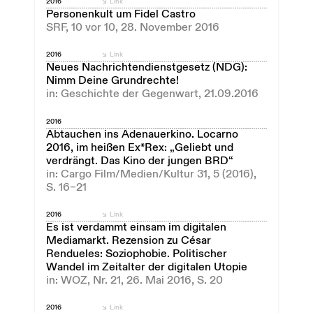
2016
Link
Personenkult um Fidel Castro
SRF, 10 vor 10, 28. November 2016
2016
Link
Neues Nachrichtendienstgesetz (NDG):
Nimm Deine Grundrechte!
in: Geschichte der Gegenwart, 21.09.2016
2016
Abtauchen ins Adenauerkino. Locarno
2016, im heißen Ex*Rex: „Geliebt und
verdrängt. Das Kino der jungen BRD“
in: Cargo Film/Medien/Kultur 31, 5 (2016),
S. 16–21
2016
Link
Es ist verdammt einsam im digitalen
Mediamarkt. Rezension zu César
Rendueles: Soziophobie. Politischer
Wandel im Zeitalter der digitalen Utopie
in: WOZ, Nr. 21, 26. Mai 2016, S. 20
2016
Link