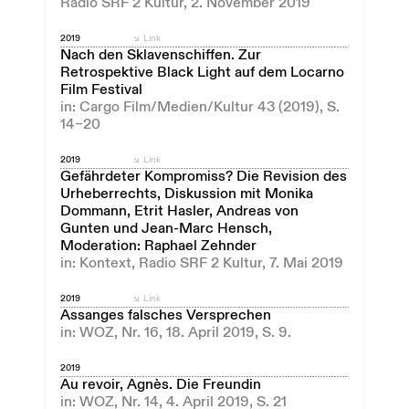
Radio SRF 2 Kultur, 2. November 2019
2019
Link
Nach den Sklavenschiffen. Zur
Retrospektive Black Light auf dem Locarno
Film Festival
in: Cargo Film/Medien/Kultur 43 (2019), S.
14–20
2019
Link
Gefährdeter Kompromiss? Die Revision des
Urheberrechts, Diskussion mit Monika
Dommann, Etrit Hasler, Andreas von
Gunten und Jean-Marc Hensch,
Moderation: Raphael Zehnder
in: Kontext, Radio SRF 2 Kultur, 7. Mai 2019
2019
Link
Assanges falsches Versprechen
in: WOZ, Nr. 16, 18. April 2019, S. 9.
2019
Au revoir, Agnès. Die Freundin
in: WOZ, Nr. 14, 4. April 2019, S. 21