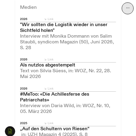
Medien
⋯
2026
Link
"Wir sollten die Logistik wieder in unser
Sichtfeld holen"
Interview mit Monika Dommann von Salim
Staubli, syndicom Magazin (50), Juni 2026,
S. 28
2026
Link
Als nutzlos abgestempelt
Text von Silvia Süess, in: WOZ, Nr. 22, 28.
Mai 2026
2026
Link
#MeToo: «Die Achillesferse des
Patriarchats»
Interview von Daria Wild, in: WOZ, Nr. 10,
05. März 2026
2025
Link
„Auf den Schultern von Riesen“
in: UZH Magazin 4 (2025), S. 8