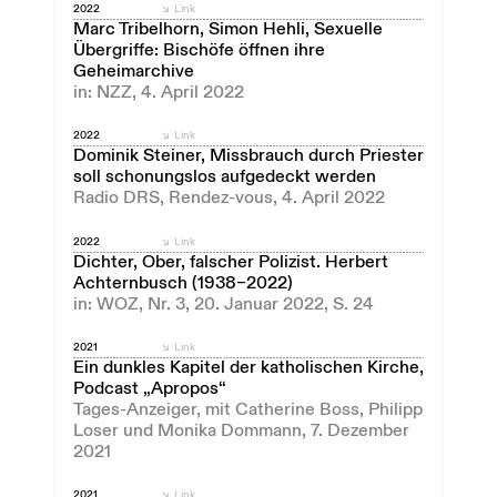
2022
Link
Marc Tribelhorn, Simon Hehli, Sexuelle
Übergriffe: Bischöfe öffnen ihre
Geheimarchive
in: NZZ, 4. April 2022
2022
Link
Dominik Steiner, Missbrauch durch Priester
soll schonungslos aufgedeckt werden
Radio DRS, Rendez-vous, 4. April 2022
2022
Link
Dichter, Ober, falscher Polizist. Herbert
Achternbusch (1938–2022)
in: WOZ, Nr. 3, 20. Januar 2022, S. 24
2021
Link
Ein dunkles Kapitel der katholischen Kirche,
Podcast „Apropos“
Tages-Anzeiger, mit Catherine Boss, Philipp
Loser und Monika Dommann, 7. Dezember
2021
2021
Link