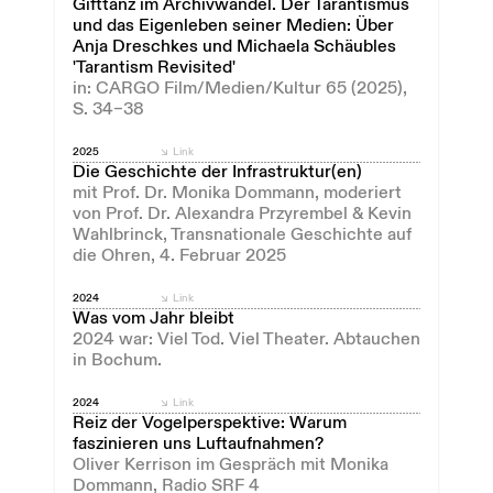
Gifttanz im Archivwandel. Der Tarantismus
und das Eigenleben seiner Medien: Über
Anja Dreschkes und Michaela Schäubles
'Tarantism Revisited'
in: CARGO Film/Medien/Kultur 65 (2025),
S. 34–38
2025
Link
Die Geschichte der Infrastruktur(en)
mit Prof. Dr. Monika Dommann, moderiert
von Prof. Dr. Alexandra Przyrembel & Kevin
Wahlbrinck, Transnationale Geschichte auf
die Ohren, 4. Februar 2025
2024
Link
Was vom Jahr bleibt
2024 war: Viel Tod. Viel Theater. Abtauchen
in Bochum.
2024
Link
Reiz der Vogelperspektive: Warum
faszinieren uns Luftaufnahmen?
Oliver Kerrison im Gespräch mit Monika
Dommann, Radio SRF 4