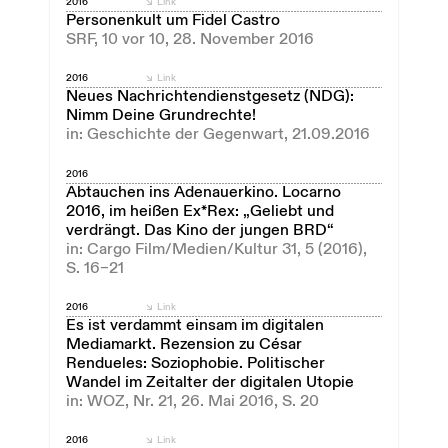
2016
Link
Personenkult um Fidel Castro
SRF, 10 vor 10, 28. November 2016
2016
Link
Neues Nachrichtendienstgesetz (NDG):
Nimm Deine Grundrechte!
in: Geschichte der Gegenwart, 21.09.2016
2016
Abtauchen ins Adenauerkino. Locarno
2016, im heißen Ex*Rex: „Geliebt und
verdrängt. Das Kino der jungen BRD“
in: Cargo Film/Medien/Kultur 31, 5 (2016),
S. 16–21
2016
Link
Es ist verdammt einsam im digitalen
Mediamarkt. Rezension zu César
Rendueles: Soziophobie. Politischer
Wandel im Zeitalter der digitalen Utopie
in: WOZ, Nr. 21, 26. Mai 2016, S. 20
2016
Link