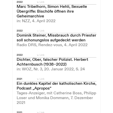
2022
Link
Marc Tribelhorn, Simon Hehli, Sexuelle
Übergriffe: Bischöfe öffnen ihre
Geheimarchive
in: NZZ, 4. April 2022
2022
Link
Dominik Steiner, Missbrauch durch Priester
soll schonungslos aufgedeckt werden
Radio DRS, Rendez-vous, 4. April 2022
2022
Link
Dichter, Ober, falscher Polizist. Herbert
Achternbusch (1938–2022)
in: WOZ, Nr. 3, 20. Januar 2022, S. 24
2021
Link
Ein dunkles Kapitel der katholischen Kirche,
Podcast „Apropos“
Tages-Anzeiger, mit Catherine Boss, Philipp
Loser und Monika Dommann, 7. Dezember
2021
2021
Link