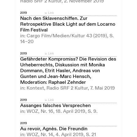
Radio SRF 2 Kultur, 2. November 2019
2019
Link
Nach den Sklavenschiffen. Zur
Retrospektive Black Light auf dem Locarno
Film Festival
in: Cargo Film/Medien/Kultur 43 (2019), S.
14–20
2019
Link
Gefährdeter Kompromiss? Die Revision des
Urheberrechts, Diskussion mit Monika
Dommann, Etrit Hasler, Andreas von
Gunten und Jean-Marc Hensch,
Moderation: Raphael Zehnder
in: Kontext, Radio SRF 2 Kultur, 7. Mai 2019
2019
Link
Assanges falsches Versprechen
in: WOZ, Nr. 16, 18. April 2019, S. 9.
2019
Au revoir, Agnès. Die Freundin
in: WOZ, Nr. 14, 4. April 2019, S. 21