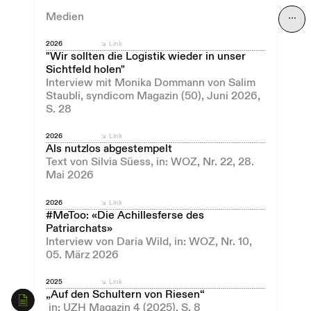
Medien
⋯
2026
Link
"Wir sollten die Logistik wieder in unser
Sichtfeld holen"
Interview mit Monika Dommann von Salim
Staubli, syndicom Magazin (50), Juni 2026,
S. 28
2026
Link
Als nutzlos abgestempelt
Text von Silvia Süess, in: WOZ, Nr. 22, 28.
Mai 2026
2026
Link
#MeToo: «Die Achillesferse des
Patriarchats»
Interview von Daria Wild, in: WOZ, Nr. 10,
05. März 2026
2025
Link
„Auf den Schultern von Riesen“
in: UZH Magazin 4 (2025), S. 8