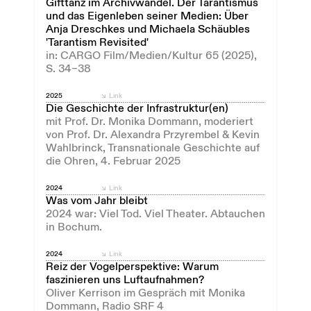
Gifttanz im Archivwandel. Der Tarantismus
und das Eigenleben seiner Medien: Über
Anja Dreschkes und Michaela Schäubles
'Tarantism Revisited'
in: CARGO Film/Medien/Kultur 65 (2025),
S. 34–38
2025
Link
Die Geschichte der Infrastruktur(en)
mit Prof. Dr. Monika Dommann, moderiert
von Prof. Dr. Alexandra Przyrembel & Kevin
Wahlbrinck, Transnationale Geschichte auf
die Ohren, 4. Februar 2025
2024
Link
Was vom Jahr bleibt
2024 war: Viel Tod. Viel Theater. Abtauchen
in Bochum.
2024
Link
Reiz der Vogelperspektive: Warum
faszinieren uns Luftaufnahmen?
Oliver Kerrison im Gespräch mit Monika
Dommann, Radio SRF 4