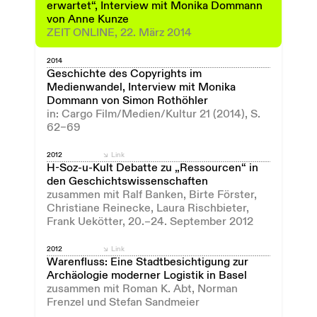
erwartet“, Interview mit Monika Dommann
von Anne Kunze
ZEIT ONLINE, 22. März 2014
2014
Geschichte des Copyrights im
Medienwandel, Interview mit Monika
Dommann von Simon Rothöhler
in: Cargo Film/Medien/Kultur 21 (2014), S.
62–69
2012
Link
H-Soz-u-Kult Debatte zu „Ressourcen“ in
den Geschichtswissenschaften
zusammen mit Ralf Banken, Birte Förster,
Christiane Reinecke, Laura Rischbieter,
Frank Uekötter, 20.–24. September 2012
2012
Link
Warenfluss: Eine Stadtbesichtigung zur
Archäologie moderner Logistik in Basel
zusammen mit Roman K. Abt, Norman
Frenzel und Stefan Sandmeier