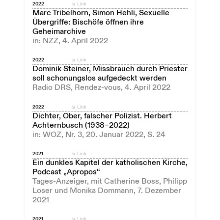
2022
Link
Marc Tribelhorn, Simon Hehli, Sexuelle
Übergriffe: Bischöfe öffnen ihre
Geheimarchive
in: NZZ, 4. April 2022
2022
Link
Dominik Steiner, Missbrauch durch Priester
soll schonungslos aufgedeckt werden
Radio DRS, Rendez-vous, 4. April 2022
2022
Link
Dichter, Ober, falscher Polizist. Herbert
Achternbusch (1938–2022)
in: WOZ, Nr. 3, 20. Januar 2022, S. 24
2021
Link
Ein dunkles Kapitel der katholischen Kirche,
Podcast „Apropos“
Tages-Anzeiger, mit Catherine Boss, Philipp
Loser und Monika Dommann, 7. Dezember
2021
2021
Link