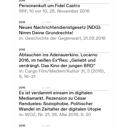
2016
Link
Personenkult um Fidel Castro
SRF, 10 vor 10, 28. November 2016
2016
Link
Neues Nachrichtendienstgesetz (NDG):
Nimm Deine Grundrechte!
in: Geschichte der Gegenwart, 21.09.2016
2016
Abtauchen ins Adenauerkino. Locarno
2016, im heißen Ex*Rex: „Geliebt und
verdrängt. Das Kino der jungen BRD“
in: Cargo Film/Medien/Kultur 31, 5 (2016),
S. 16–21
2016
Link
Es ist verdammt einsam im digitalen
Mediamarkt. Rezension zu César
Rendueles: Soziophobie. Politischer
Wandel im Zeitalter der digitalen Utopie
in: WOZ, Nr. 21, 26. Mai 2016, S. 20
2016
Link