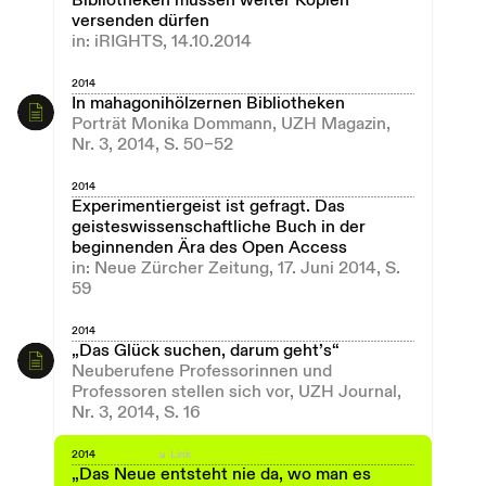
Bibliotheken müssen weiter Kopien
versenden dürfen
in: iRIGHTS, 14.10.2014
2014
In mahagonihölzernen Bibliotheken
Porträt Monika Dommann, UZH Magazin,
Nr. 3, 2014, S. 50–52
2014
Experimentiergeist ist gefragt. Das
geisteswissenschaftliche Buch in der
beginnenden Ära des Open Access
in: Neue Zürcher Zeitung, 17. Juni 2014, S.
59
2014
„Das Glück suchen, darum geht’s“
Neuberufene Professorinnen und
Professoren stellen sich vor, UZH Journal,
Nr. 3, 2014, S. 16
2014
Link
„Das Neue entsteht nie da, wo man es