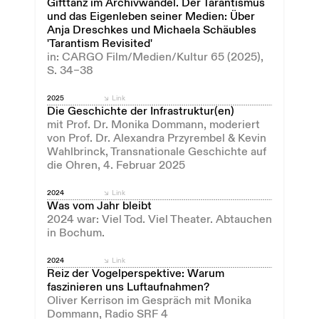
Gifttanz im Archivwandel. Der Tarantismus
und das Eigenleben seiner Medien: Über
Anja Dreschkes und Michaela Schäubles
'Tarantism Revisited'
in: CARGO Film/Medien/Kultur 65 (2025),
S. 34–38
2025
Link
Die Geschichte der Infrastruktur(en)
mit Prof. Dr. Monika Dommann, moderiert
von Prof. Dr. Alexandra Przyrembel & Kevin
Wahlbrinck, Transnationale Geschichte auf
die Ohren, 4. Februar 2025
2024
Link
Was vom Jahr bleibt
2024 war: Viel Tod. Viel Theater. Abtauchen
in Bochum.
2024
Link
Reiz der Vogelperspektive: Warum
faszinieren uns Luftaufnahmen?
Oliver Kerrison im Gespräch mit Monika
Dommann, Radio SRF 4