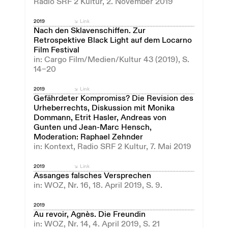
Radio SRF 2 Kultur, 2. November 2019
2019
Link
Nach den Sklavenschiffen. Zur
Retrospektive Black Light auf dem Locarno
Film Festival
in: Cargo Film/Medien/Kultur 43 (2019), S.
14–20
2019
Link
Gefährdeter Kompromiss? Die Revision des
Urheberrechts, Diskussion mit Monika
Dommann, Etrit Hasler, Andreas von
Gunten und Jean-Marc Hensch,
Moderation: Raphael Zehnder
in: Kontext, Radio SRF 2 Kultur, 7. Mai 2019
2019
Link
Assanges falsches Versprechen
in: WOZ, Nr. 16, 18. April 2019, S. 9.
2019
Au revoir, Agnès. Die Freundin
in: WOZ, Nr. 14, 4. April 2019, S. 21