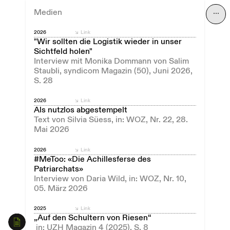
Medien
⋯
2026
Link
"Wir sollten die Logistik wieder in unser
Sichtfeld holen"
Interview mit Monika Dommann von Salim
Staubli, syndicom Magazin (50), Juni 2026,
S. 28
2026
Link
Als nutzlos abgestempelt
Text von Silvia Süess, in: WOZ, Nr. 22, 28.
Mai 2026
2026
Link
#MeToo: «Die Achillesferse des
Patriarchats»
Interview von Daria Wild, in: WOZ, Nr. 10,
05. März 2026
2025
Link
„Auf den Schultern von Riesen“
in: UZH Magazin 4 (2025), S. 8