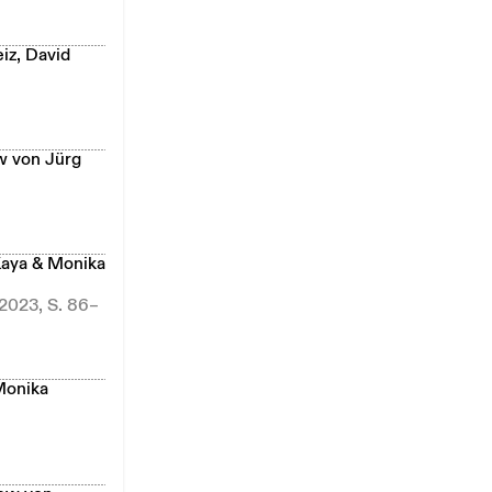
iz, David
w von Jürg
Kaya & Monika
 2023, S. 86–
Monika