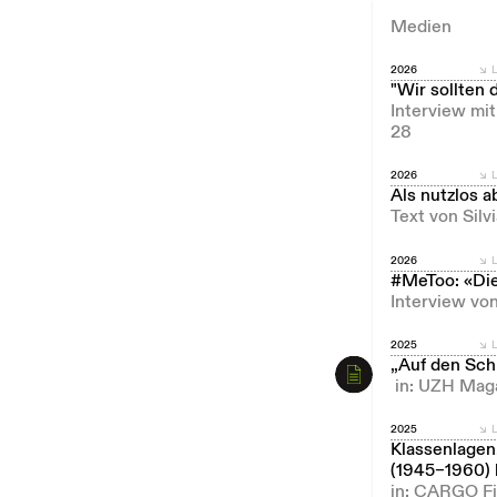
Medien
2026
L
"Wir sollten 
Interview mi
28
2026
L
Als nutzlos 
Text von Silv
2026
L
#MeToo: «Die
Interview von
2025
L
„Auf den Sch
in: UZH Maga
2025
L
Klassenlagen.
(1945–1960) 
in: CARGO Fi