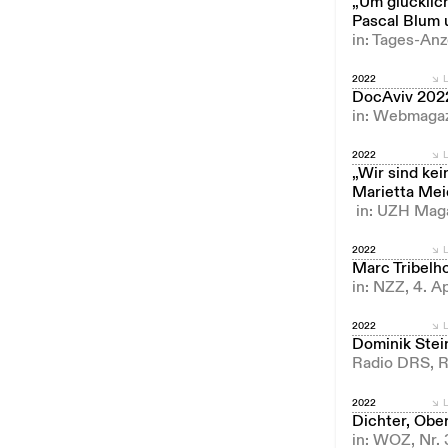
„Um glücklic
Pascal Blum 
in: Tages-Anz
2022
L
DocAviv 2022
in: Webmagaz
2022
L
„Wir sind ke
Marietta Mei
in: UZH Maga
2022
L
Marc Tribelho
in: NZZ, 4. A
2022
L
Dominik Stei
Radio DRS, R
2022
L
Dichter, Ober
in: WOZ, Nr. 