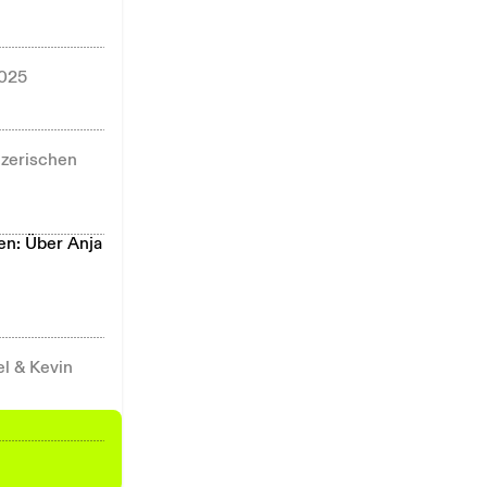
2025
izerischen
en: Über Anja
l & Kevin