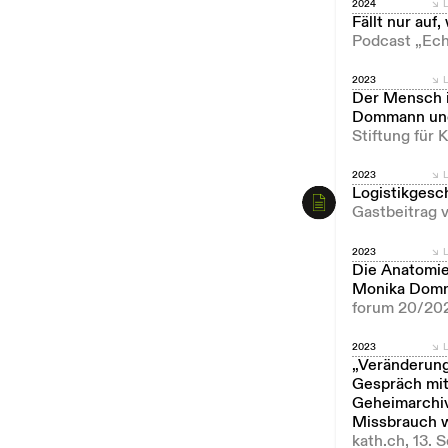
2024
L
Fällt nur auf
Podcast „Ech
2023
L
Der Mensch i
Dommann und
Stiftung für
2023
L
Logistikgesc
Gastbeitrag v
2023
L
Die Anatomie
Monika Domm
forum 20/20
2023
L
„Veränderung
Gespräch mit
Geheimarchiv
Missbrauch 
kath.ch, 13.