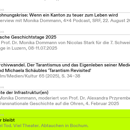
ink
hnungskrise: Wenn ein Kanton zu teuer zum Leben wird
terview mit Monika Dommann, 4x4 Podcast, SRF, 22. August 
ink
ische Geschichtstage 2025
t Prof. Dr. Monika Dommann von Nicolas Stark für die 7. Schwe
ge in Luzern, 08-11.07.2025
Archivwandel. Der Tarantismus und das Eigenleben seiner Medi
d Michaela Schäubles 'Tarantism Revisited'
lm/Medien/Kultur 65 (2025), S. 34–38
ink
e der Infrastruktur(en)
. Monika Dommann, moderiert von Prof. Dr. Alexandra Przyrembe
Transnationale Geschichte auf die Ohren, 4. Februar 2025
ink
 bleibt
el Tod. Viel Theater. Abtauchen in Bochum.