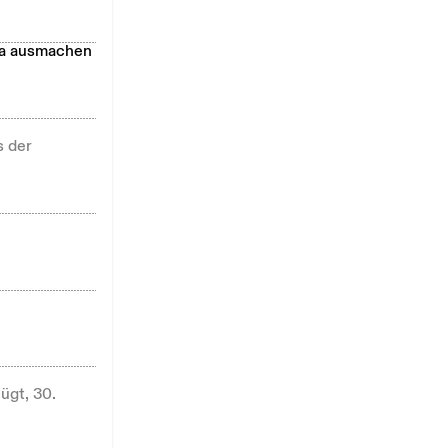
opa ausmachen
s der
gt, 30.