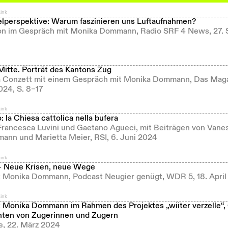
ink
elperspektive: Warum faszinieren uns Luftaufnahmen?
son im Gespräch mit Monika Dommann, Radio SRF 4 News, 27.
Mitte. Porträt des Kantons Zug
a Conzett mit einem Gespräch mit Monika Dommann, Das Magaz
024, S. 8–17
ink
: la Chiesa cattolica nella bufera
 Francesca Luvini und Gaetano Agueci, mit Beiträgen von Vane
nn und Marietta Meier, RSI, 6. Juni 2024
ink
 – Neue Krisen, neue Wege
 Monika Dommann, Podcast Neugier genügt, WDR 5, 18. April
ink
 Monika Dommann im Rahmen des Projektes „wiiter verzelle“,
ten von Zugerinnen und Zugern
le, 22. März 2024