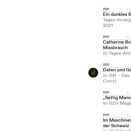
2021
L
Ein dunkles 
Tages-Anzeig
2021
2021
L
Catherine Bo
Missbrauch
in: Tages-An
2021
Daten und Ge
in: 041 – Das
Curry)
2021
L
„Settig Man
in: UZH Maga
2021
L
Im Maschinen
der Schweiz