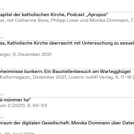
ink
Kapitel der katholischen Kirche, Podcast „Apropos“
er, mit Catherine Boss, Philipp Loser und Monika Dommann, 
ink
ss, Katholische Kirche überrascht mit Untersuchung zu sexue
zeiger, 6. Dezember 2021
heimnisse bunkern: Ein Baustellenbesuch am Wartegghügel
 Kulturmagazin, Dezember 2021, Luzern: null41 Verlag, S. 11–16 (
ink
nä mümmer ha“
zin 2 (2021), S. 60–63
ink
raum der digitalen Gesellschaft: Monika Dommann über Date