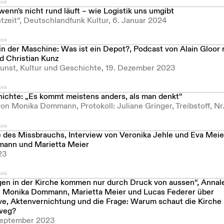
ink
, wenn's nicht rund läuft – wie Logistik uns umgibt
tzeit“, Deutschlandfunk Kultur, 6. Januar 2024
ink
n der Maschine: Was ist ein Depot?, Podcast von Alain Gloor
 Christian Kunz
 Kunst, Kultur und Geschichte, 19. Dezember 2023
ink
hichte: „Es kommt meistens anders, als man denkt“
on Monika Dommann, Protokoll: Juliane Gringer, Treibstoff, Nr
ink
 des Missbrauchs, Interview von Veronika Jehle und Eva Mei
ann und Marietta Meier
23
ink
en in der Kirche kommen nur durch Druck von aussen“, Annal
 Monika Dommann, Marietta Meier und Lucas Federer über
e, Aktenvernichtung und die Frage: Warum schaut die Kirche 
weg?
 September 2023