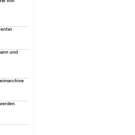
iew von
Center
mann und
heimarchive
 werden