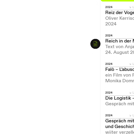
2024
L
Reiz der Vog
Oliver Kerri
2024
2024
Reich in der 
Text von Anj
24. August 2
2024
L
Falò – L'abuso
ein Film von
Monika Domma
2024
L
Die Logistik
Gespräch mit
2024
L
Gespräch mit
und Geschich
wiiter verzel