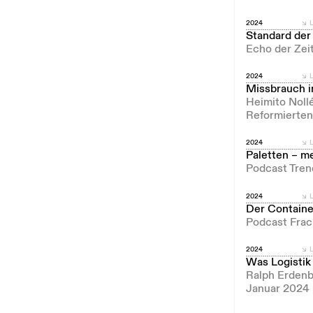
2024
L
Standard der
Echo der Zeit
2024
L
Missbrauch in
Heimito Noll
Reformierten
2024
L
Paletten – me
Podcast Tren
2024
L
Der Containe
Podcast Frach
2024
L
Was Logistik
Ralph Erdenb
Januar 2024