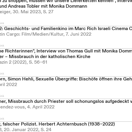
h zu shoppen, müssen wir unsere Lieferketten kennen“, Interv
und Andreas Tobler mit Monika Dommann
eiger, 30. Mai 2023, S. 27
ink
: Geschichts- und Familienkino im Marc Rich Israeli Cinema 
in Cargo: Film/Medien/Kultur, 7. Juni 2022
ink
ine Richterinnen“, Interview von Thomas Gull mit Monika Dom
er – Missbrauch in der katholischen Kirche
zin 2 (2022), S. 56–61
ink
rn, Simon Hehli, Sexuelle Übergriffe: Bischöfe öffnen ihre Ge
pril 2022
ink
ner, Missbrauch durch Priester soll schonungslos aufgedeckt
endez-vous, 4. April 2022
ink
, falscher Polizist. Herbert Achternbusch (1938–2022)
3, 20. Januar 2022, S. 24