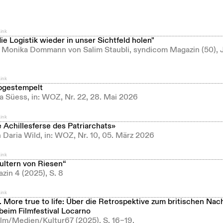
ink
die Logistik wieder in unser Sichtfeld holen"
t Monika Dommann von Salim Staubli, syndicom Magazin (50), J
ink
abgestempelt
ia Süess, in: WOZ, Nr. 22, 28. Mai 2026
ink
 Achillesferse des Patriarchats»
 Daria Wild, in: WOZ, Nr. 10, 05. März 2026
ink
ultern von Riesen“
zin 4 (2025), S. 8
ink
 More true to life: Über die Retrospektive zum britischen Nac
beim Filmfestival Locarno
lm/Medien/Kultur67 (2025), S. 16–19.