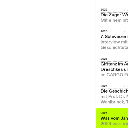
2025
L
Die Zuger Wo
Mit einem In
2025
L
7. Schweizer
Interview mi
Geschichtsta
2025
Gifttanz im 
Dreschkes un
in: CARGO Fi
2025
L
Die Geschicht
mit Prof. Dr
Wahlbrinck, 
2024
L
Was vom Jahr
2024 war: Vi