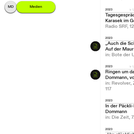
M
onika
D
ommann
Medien
2023
L
Tagesgespräc
Karasek im 
Radio SRF, 1
2023
„Auch die Sc
Auf der Mau
in: Bote der 
2023
L
Ringen um da
Dommann, von
in: Revolver,
117
2023
In der Päckl
Dommann
in: Die Zeit, 
2023