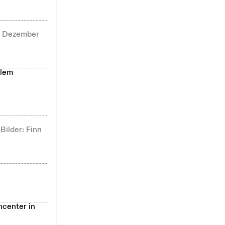
7. Dezember
llem
Bilder: Finn
ncenter in