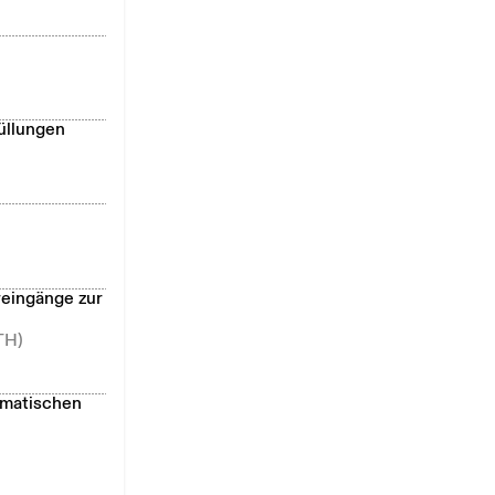
üllungen
reingänge zur
TH)
ematischen