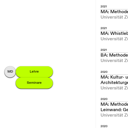
2021
MA: Methode
Universität Z
2021
MA: Whistleb
Universität Z
2021
BA: Methoden
Universität Z
M
onika
D
ommann
Lehre
2020
MA: Kultur- 
Architekturg
Seminare
Universität 
2020
MA: Methoden
Leinwand: Ge
Universität 
2020