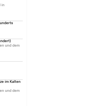
 in
hunderts
undert)
llen und dem
ze im Kalten
llen und dem