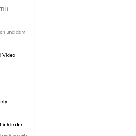
ETH)
llen und dem
d Video
iety
hichte der