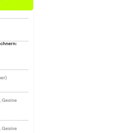
echnern:
ber)
, Gesine
, Gesine