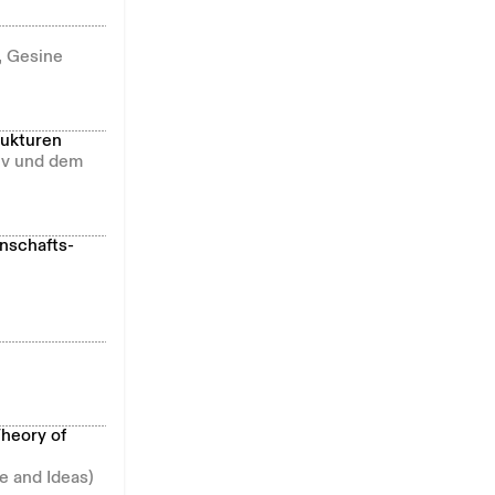
, Gesine
rukturen
hiv und dem
nschafts-
Theory of
e and Ideas)