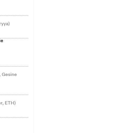
ryya)
ie
, Gesine
er, ETH)