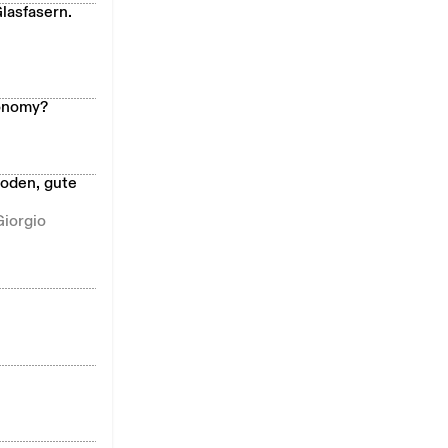
lasfasern.
conomy?
oden, gute
Giorgio