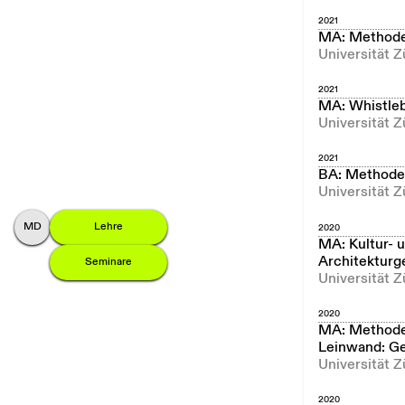
2021
MA: Methode
Universität Z
2021
MA: Whistleb
Universität Z
2021
BA: Methoden
Universität Z
M
onika
D
ommann
Lehre
2020
MA: Kultur- 
Architekturg
Seminare
Universität 
2020
MA: Methoden
Leinwand: Ge
Universität 
2020