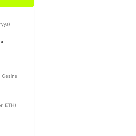
ryya)
ie
, Gesine
er, ETH)