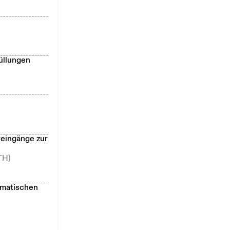
üllungen
reingänge zur
TH)
ematischen