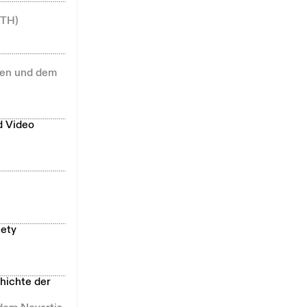
ETH)
llen und dem
d Video
iety
hichte der