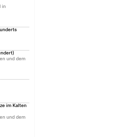
 in
hunderts
undert)
llen und dem
ze im Kalten
llen und dem