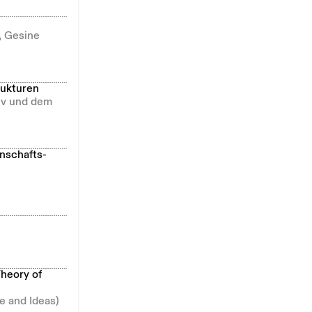
, Gesine
rukturen
hiv und dem
nschafts-
Theory of
e and Ideas)