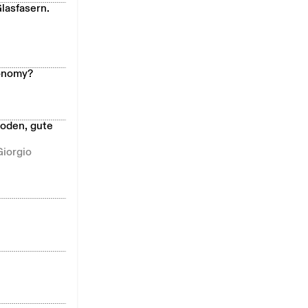
lasfasern.
conomy?
oden, gute
Giorgio