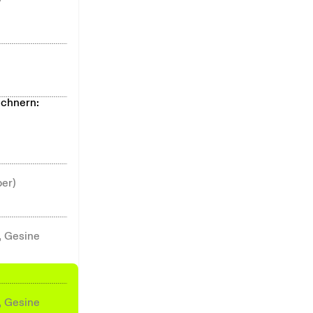
echnern:
ber)
, Gesine
, Gesine