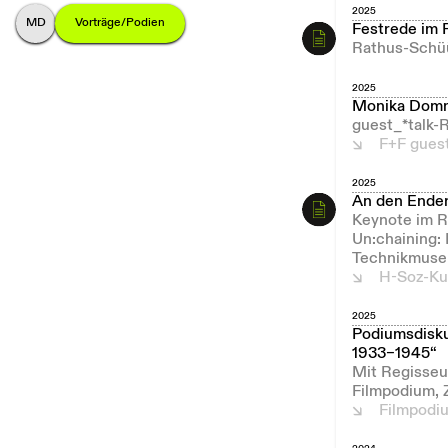
2025
M
onika
D
ommann
Vorträge/Podien
Festrede im 
Rathus-Schüu
2025
Monika Domm
guest_*talk-R
F+F guest
2025
An den Enden
Keynote im R
Un:chaining:
Technikmuseu
H-Soz-Ku
2025
Podiumsdisku
1933–1945“
Mit Regisseu
Filmpodium, 
Filmpodi