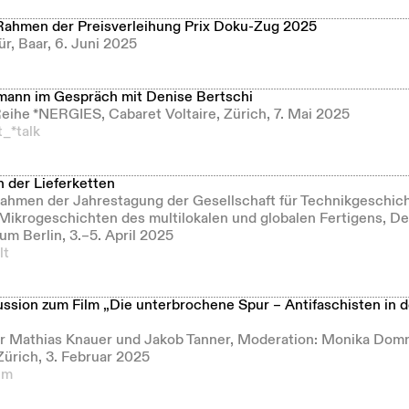
Rahmen der Preisverleihung Prix Doku-Zug 2025
̈r, Baar, 6. Juni 2025
ann im Gespräch mit Denise Bertschi
eihe *NERGIES, Cabaret Voltaire, Zürich, 7. Mai 2025
_*talk
 der Lieferketten
ahmen der Jahrestagung der Gesellschaft für Technikgeschicht
 Mikrogeschichten des multilokalen und globalen Fertigens, D
m Berlin, 3.–5. April 2025
lt
ssion zum Film „Die unterbrochene Spur – Antifaschisten in 
r Mathias Knauer und Jakob Tanner, Moderation: Monika Dom
Zürich, 3. Februar 2025
um