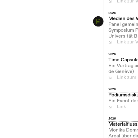
Link zur 
2026
Medien des 
Panel gemein
Symposium Po
Universität B
Link zur 
2026
Time Capsule
Ein Vortrag a
de Genève)
Link zum
2026
Podiumsdisku
Ein Event de
Link
2026
Materialfluss
Monika Domma
Areal über di