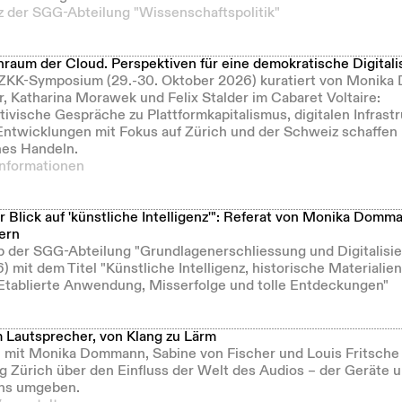
 der SGG-Abteilung "Wissenschaftspolitik"
raum der Cloud. Perspektiven für eine demokratische Digitali
ZKK-Symposium (29.-30. Oktober 2026) kuratiert von Monik
, Katharina Morawek und Felix Stalder im Cabaret Voltaire:
ivische Gespräche zu Plattformkapitalismus, digitalen Infrast
ntwicklungen mit Fokus auf Zürich und der Schweiz schaffen
es Handeln.
Informationen
er Blick auf 'künstliche Intelligenz'": Referat von Monika Domm
ern
 der SGG-Abteilung "Grundlagenerschliessung und Digitalisie
 mit dem Titel "Künstliche Intelligenz, historische Materialie
tablierte Anwendung, Misserfolge und tolle Entdeckungen"
 Lautsprecher, von Klang zu Lärm
 mit Monika Dommann, Sabine von Fischer und Louis Fritsch
g Zürich über den Einfluss der Welt des Audios – der Geräte 
uns umgeben.