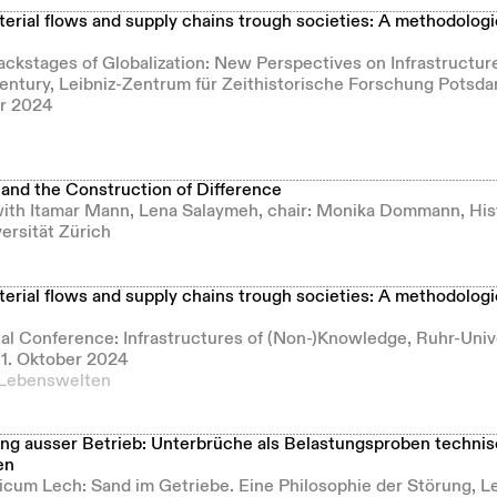
erial flows and supply chains trough societies: A methodologi
ckstages of Globalization: New Perspectives on Infrastructu
Century, Leibniz-Zentrum für Zeithistorische Forschung Potsda
r 2024
 and the Construction of Difference
ith Itamar Mann, Lena Salaymeh, chair: Monika Dommann, His
ersität Zürich
erial flows and supply chains trough societies: A methodologi
l Conference: Infrastructures of (Non-)Knowledge, Ruhr-Univ
1. Oktober 2024
e Lebenswelten
g ausser Betrieb: Unterbrüche als Belastungsproben technis
en
hicum Lech: Sand im Getriebe. Eine Philosophie der Störung, 