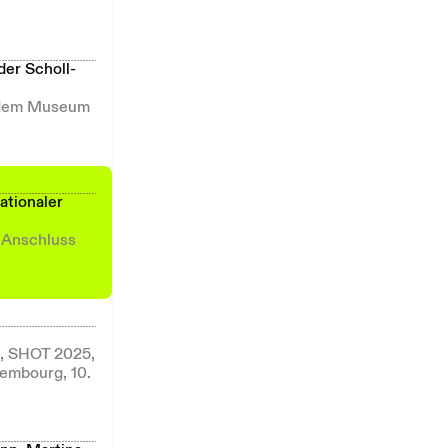
der Scholl-
t dem Museum
ationaler
 Anschluss
h, SHOT 2025,
xembourg, 10.