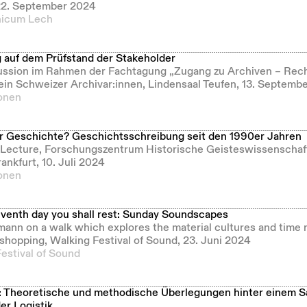
–22. September 2024
hicum Lech
 auf dem Prüfstand der Stakeholder
ssion im Rahmen der Fachtagung „Zugang zu Archiven – Rech
rein Schweizer Archivar:innen, Lindensaal Teufen, 13. Septemb
ionen
r Geschichte? Geschichtsschreibung seit den 1990er Jahren
Lecture, Forschungszentrum Historische Geisteswissenschaf
rankfurt, 10. Juli 2024
ionen
eventh day you shall rest: Sunday Soundscapes
nn on a walk which explores the material cultures and time 
shopping, Walking Festival of Sound, 23. Juni 2024
estival of Sound
s: Theoretische und methodische Überlegungen hinter einem 
er Logistik