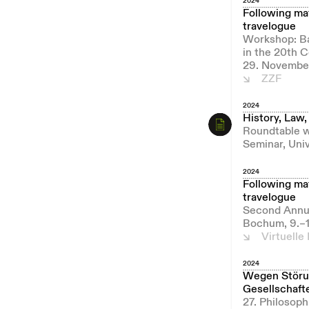
2024
Following mat
travelogue
Workshop: Ba
in the 20th 
29. Novembe
ZZF
2024
History, Law,
Roundtable w
Seminar, Univ
2024
Following mat
travelogue
Second Annua
Bochum, 9.–1
Virtuell
2024
Wegen Störun
Gesellschaft
27. Philosop