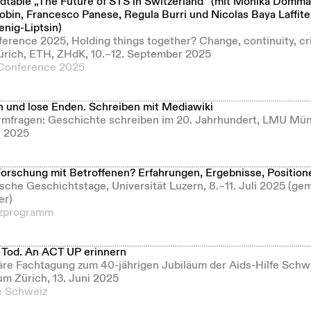
dtable „The Future of STS in Switzerland“ (mit Monika Domma
obin, Francesco Panese, Regula Burri und Nicolas Baya Laffite
enig-Liptsin)
rence 2025, Holding things together? Change, continuity, cri
Zürich, ETH, ZHdK, 10.–12. September 2025
Conference 2025
 und lose Enden. Schreiben mit Mediawiki
rmfragen: Geschichte schreiben im 20. Jahrhundert, LMU Mün
r 2025
Forschung mit Betroffenen? Erfahrungen, Ergebnisse, Position
sche Geschichtstage, Universität Luzern, 8.–11. Juli 2025 (g
er)
zprogramm
Tod. An ACT UP erinnern
näre Fachtagung zum 40-jährigen Jubiläum der Aids-Hilfe Schw
 Zürich, 13. Juni 2025
e Schweiz