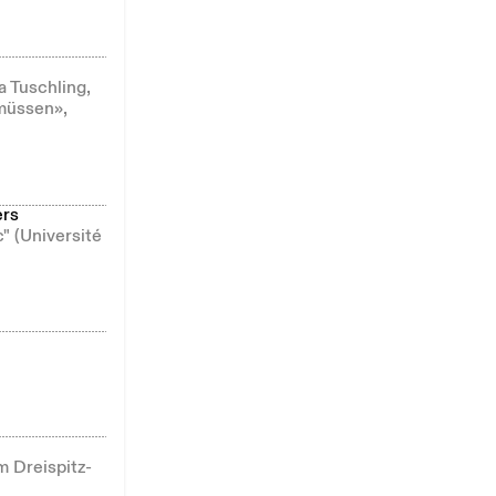
 Tuschling,
müssen»,
ers
" (Université
 Dreispitz-