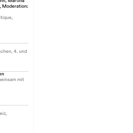
nn, Martina
, Moderation:
tique,
chen, 4. und
en
emeinsam mit
eiz,