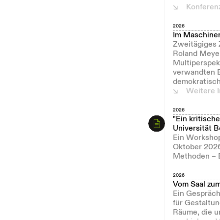
Konferenz
2026
Im Maschinen
Zweitägiges 
Roland Meyer
Multiperspekt
verwandten E
demokratisch
Weitere 
2026
"Ein kritisch
Universität B
Ein Workshop
Oktober 2026)
Methoden – E
2026
Vom Saal zum
Ein Gespräch
für Gestaltun
Räume, die 