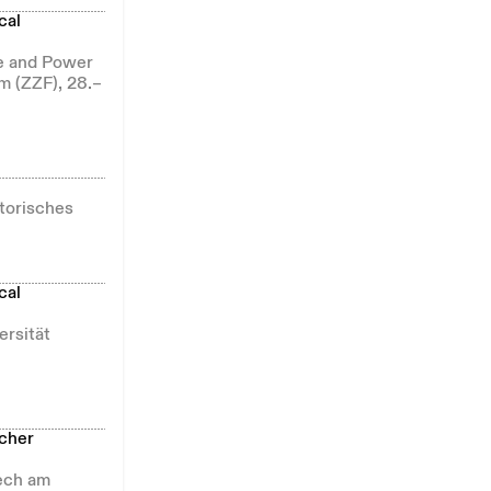
cal
re and Power
m (ZZF), 28.–
torisches
cal
ersität
cher
Lech am