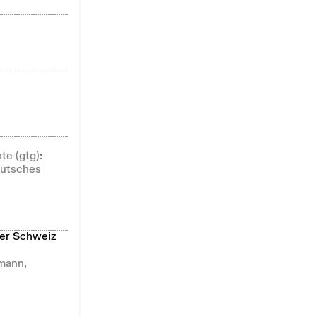
e (gtg):
eutsches
der Schweiz
mann,