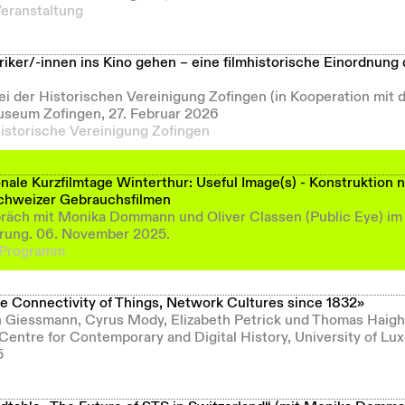
Veranstaltung
ker/-innen ins Kino gehen – eine filmhistorische Einordnung 
bei der Historischen Vereinigung Zofingen (in Kooperation mi
useum Zofingen, 27. Februar 2026
istorische Vereinigung Zofingen
onale Kurzfilmtage Winterthur: Useful Image(s) - Konstruktion n
 Schweizer Gebrauchsfilmen
äch mit Monika Dommann und Oliver Classen (Public Eye) im
hrung. 06. November 2025.
 Programm
he Connectivity of Things, Network Cultures since 1832»
n Giessmann, Cyrus Mody, Elizabeth Petrick und Thomas Haig
entre for Contemporary and Digital History, University of Lu
5