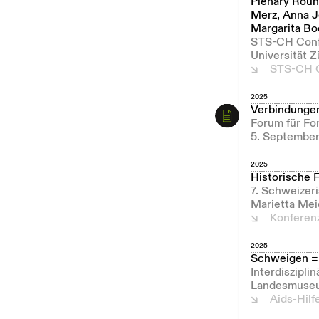
Plenary Roun
Merz, Anna J
Margarita Bo
STS-CH Confe
Universität 
STS-CH 
2025
Verbindungen
Forum für Fo
5. Septembe
2025
Historische 
7. Schweizeri
Marietta Mei
Konferen
2025
Schweigen = 
Interdiszipli
Landesmuseum
Aids-Hilf