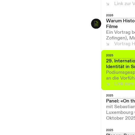
Link zur 
2026
Warum Histori
Filme
Ein Vortrag 
Zofingen), M
Vortrag H
2025
29. Internati
Identität in
Podiumsgespr
an die Vorfü
Link zum
2025
Panel: «On t
mit Sebastia
Luxembourg C
Oktober 202
2025