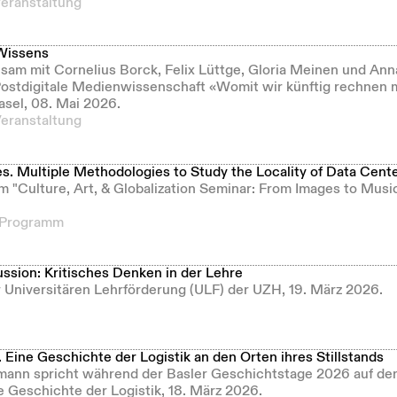
Veranstaltung
Wissens
sam mit Cornelius Borck, Felix Lüttge,
Gloria Meinen und Anna
stdigitale Medienwissenschaft «Womit wir künftig rechnen 
asel, 08. Mai 2026.
Veranstaltung
s. Multiple Methodologies to Study the Locality of Data Cent
m "Culture, Art, & Globalization Seminar: From Images to Music
 Programm
ssion: Kritisches Denken in der Lehre
r Universitären Lehrförderung (ULF) der UZH, 19. März 2026.
. Eine Geschichte der Logistik an den Orten ihres Stillstands
nn spricht während der Basler Geschichtstage 2026 auf dem
e Geschichte der Logistik, 18. März 2026.