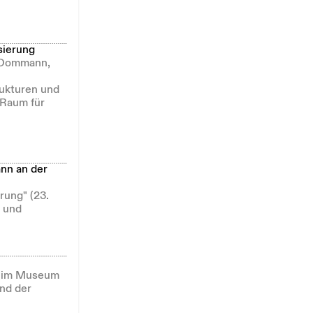
sierung
a Dommann,
rukturen und
 Raum für
ann an der
rung" (23.
n und
e im Museum
und der