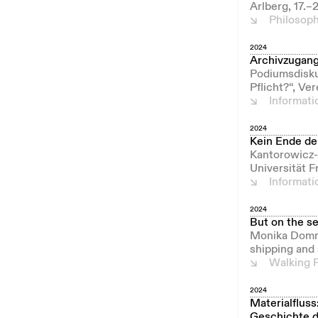
Arlberg, 17.
Philosop
2024
Archivzugang
Podiumsdisku
Pflicht?“, Ve
Informat
2024
Kein Ende de
Kantorowicz-
Universität F
Informat
2024
But on the s
Monika Domma
shipping and 
Walking F
2024
Materialflus
Geschichte d